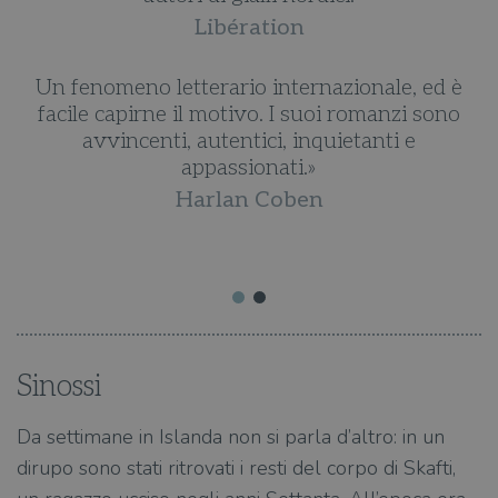
Libération
Un fenomeno letterario internazionale, ed è
 i
facile capirne il motivo. I suoi romanzi sono
L
i
avvincenti, autentici, inquietanti e
appassionati.»
ti
i
Harlan Coben
Sinossi
Da settimane in Islanda non si parla d’altro: in un
dirupo sono stati ritrovati i resti del corpo di Skafti,