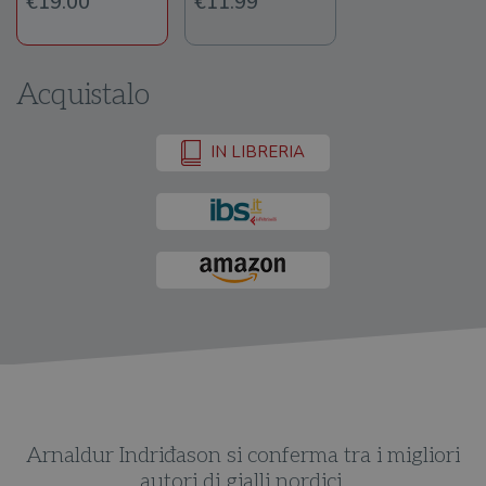
€19.00
€11.99
Acquistalo
IN LIBRERIA
.
Arnaldur Indriđason si conferma tra i migliori
o
autori di gialli nordici.