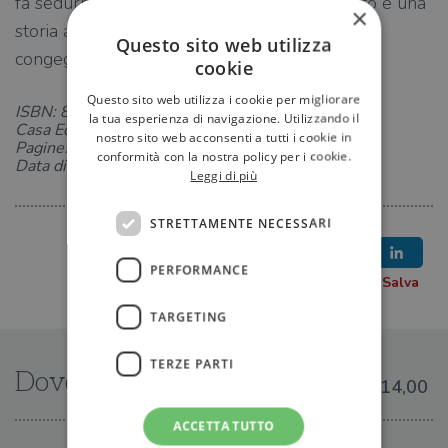
fa sedurre dagli europei «diabolici»: il risultato è una
×
storia ad alta tensione psicologica dal ben
Questo sito web utilizza
congegnato finale choc.
cookie
Questo sito web utilizza i cookie per migliorare
ISBN: 8833941523
la tua esperienza di navigazione. Utilizzando il
Casa Editrice: Bollati Boringhieri
nostro sito web acconsenti a tutti i cookie in
Pagine: 320
conformità con la nostra policy per i cookie.
Data di uscita: 05-05-2023
Leggi di più
STRETTAMENTE NECESSARI
PERFORMANCE
TARGETING
TERZE PARTI
Dove trovarlo
€14,00
ACCETTA TUTTO