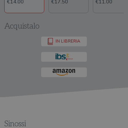
€14.00
€17.50
€11.00
Acquistalo
IN LIBRERIA
Sinossi