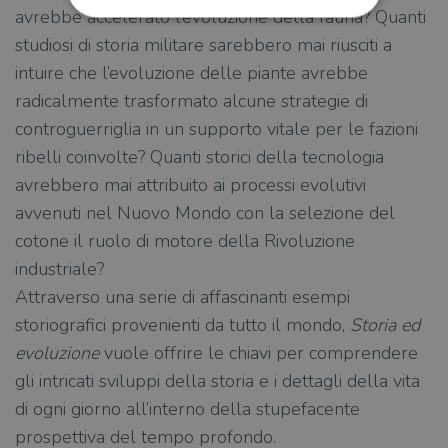
avrebbe accelerato l’evoluzione della fauna? Quanti
studiosi di storia militare sarebbero mai riusciti a
Strettamente necessari
Performance
intuire che l’evoluzione delle piante avrebbe
Targeting
Terze parti
radicalmente trasformato alcune strategie di
I cookie strettamente necessari consentono le
controguerriglia in un supporto vitale per le fazioni
funzionalità principali del sito web come
ribelli coinvolte? Quanti storici della tecnologia
l'accesso dell'utente e la gestione dell'account. Il
sito web non può essere utilizzato
avrebbero mai attribuito ai processi evolutivi
correttamente senza i cookie strettamente
necessari.
avvenuti nel Nuovo Mondo con la selezione del
Fornitore
/
cotone il ruolo di motore della Rivoluzione
Nome
Scadenza
Desc
Dominio
industriale?
wordpress_test_cookie
Sessione
Wor
Automattic
imp
Attraverso una serie di affascinanti esempi
Inc.
ques
.illibraio.it
quan
storiografici provenienti da tutto il mondo,
Storia ed
alla
login
evoluzione
vuole offrire le chiavi per comprendere
vien
util
gli intricati sviluppi della storia e i dettagli della vita
verif
bro
di ogni giorno all’interno della stupefacente
è im
per 
prospettiva del tempo profondo.
o rif