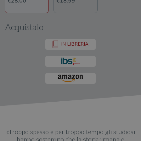
€28.00
€18.99
Acquistalo
IN LIBRERIA
si
«Troppo spesso e per troppo tempo gli studiosi
«
hanno sostenuto che la storia umana e