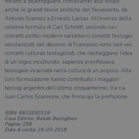
mirano a disambiguare, convocando allo scopo
Strettamente necessari
Performance
anche le grandi teorie politiche del Novecento, da
Targeting
Terze parti
Antonio Gramsci a Ernesto Laclau. All'inverso della
celebre formula di Carl Schmitt, secondo cui i
I cookie strettamente necessari consentono le
funzionalità principali del sito web come
concetti politici moderni sarebbero concetti teologici
l'accesso dell'utente e la gestione dell'account. Il
sito web non può essere utilizzato
secolarizzati, nel discorso di Francesco sono ben vivi
correttamente senza i cookie strettamente
concetti culturali teologizzati, che riecheggiano l’idea
necessari.
di un logos inculturato, sapienza preriflessiva
Fornitore
/
Nome
Scadenza
Desc
Dominio
teologale incarnata nella cultura di un popolo. Alla
wordpress_test_cookie
Sessione
Wor
Automattic
loro formulazione hanno contribuito i maggiori
imp
Inc.
ques
.illibraio.it
teologi argentini dell’ultimo cinquantennio, tra cui
quan
alla
Juan Carlos Scannone, che firma qui la prefazione.
login
vien
util
verif
ISBN: 8833930319
bro
Casa Editrice: Bollati Boringhieri
è im
per 
Pagine: 258
o rif
Data di uscita: 29-03-2018
cook