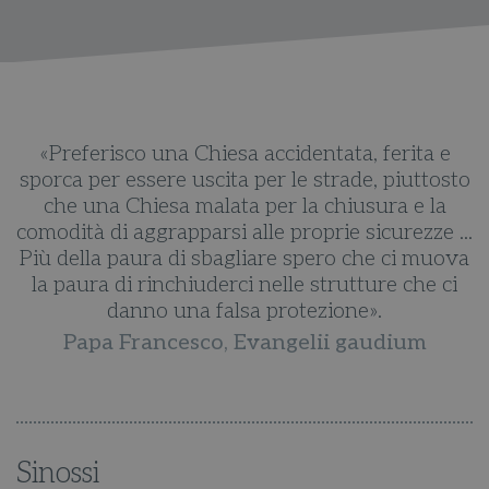
«Preferisco una Chiesa accidentata, ferita e
to
sporca per essere uscita per le strade, piuttosto
s
che una Chiesa malata per la chiusura e la
..
comodità di aggrapparsi alle proprie sicurezze ...
c
va
Più della paura di sbagliare spero che ci muova
P
i
la paura di rinchiuderci nelle strutture che ci
danno una falsa protezione».
Papa Francesco, Evangelii gaudium
Sinossi