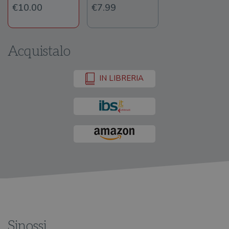
€10.00
€7.99
Acquistalo
IN LIBRERIA
Sinossi