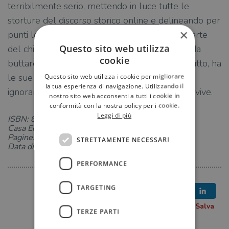
terribilmente serio, mettendo in luce tutte le
storture del discorso storico online e delineando per
×
punti le fallacie e le incongruenze di buona parte
Questo sito web utilizza
del chiacchiericcio della Rete. Ma non tutto è da
cookie
buttare: il mondo social è variegato e, soprattutto, ha
le sue regole; e chi si occupa di storia non può
Questo sito web utilizza i cookie per migliorare
la tua esperienza di navigazione. Utilizzando il
ignorarle, se vuole interagire col mondo in cui vive.
nostro sito web acconsenti a tutti i cookie in
conformità con la nostra policy per i cookie.
Leggi di più
ISBN: 8833941205
Casa Editrice: Bollati Boringhieri
Pagine: 128
STRETTAMENTE NECESSARI
Data di uscita: 11-10-2022
PERFORMANCE
TARGETING
TERZE PARTI