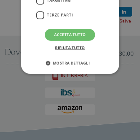
TARGETING
TERZE PARTI
ACCETTA TUTTO
RIFIUTA TUTTO
Dove trovarlo
€30,00
MOSTRA DETTAGLI
IN LIBRERIA
Strettamente necessari
Performance
Targeting
Terze parti
I cookie strettamente necessari consentono le
funzionalità principali del sito web come
l'accesso dell'utente e la gestione dell'account. Il
sito web non può essere utilizzato
correttamente senza i cookie strettamente
necessari.