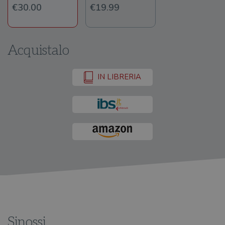
€30.00
€19.99
Acquistalo
IN LIBRERIA
Sinossi