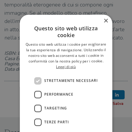
temporalità eterogenee di cui si compone ogni
immagine. Se al modello ottico o metafisico
×
dell’imitazione si sostituisce quello tattile del lavoro
Questo sito web utilizza
in atto, è il nostro sguardo abituale sull’opera d’arte
cookie
nella sua storicità a venire radicalmente modificato.
Questo sito web utilizza i cookie per migliorare
la tua esperienza di navigazione. Utilizzando il
ISBN: 8833920127
nostro sito web acconsenti a tutti i cookie in
Casa Editrice: Bollati Boringhieri
conformità con la nostra policy per i cookie.
Pagine: 368
Leggi di più
Data di uscita: 12-05-2009
STRETTAMENTE NECESSARI
PERFORMANCE
TARGETING
TERZE PARTI