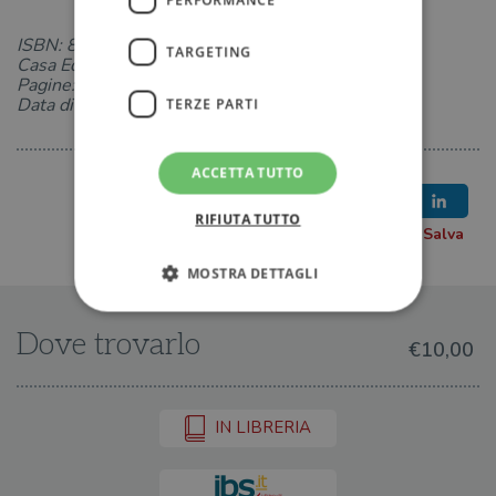
ISBN: 8833918327
TARGETING
Casa Editrice: Bollati Boringhieri
Pagine: 291
Data di uscita: 14-02-2008
TERZE PARTI
ACCETTA TUTTO
RIFIUTA TUTTO
MOSTRA DETTAGLI
Dove trovarlo
€10,00
Strettamente necessari
Performance
Targeting
Terze parti
IN LIBRERIA
I cookie strettamente necessari consentono le
funzionalità principali del sito web come
l'accesso dell'utente e la gestione dell'account. Il
sito web non può essere utilizzato