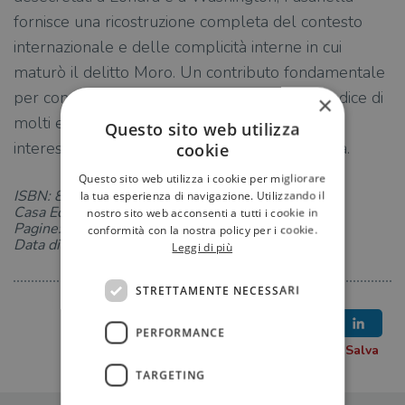
fornisce una ricostruzione completa del contesto
internazionale e delle complicità interne in cui
maturò il delitto Moro. Un contributo fondamentale
per comprendere le cause che stanno alla radice di
×
molti episodi terroristici e individuare chi aveva
Questo sito web utilizza
interesse a destabilizzare la nostra democrazia.
cookie
Questo sito web utilizza i cookie per migliorare
ISBN: 8832963353
la tua esperienza di navigazione. Utilizzando il
Casa Editrice: Chiarelettere
nostro sito web acconsenti a tutti i cookie in
Pagine: 368
conformità con la nostra policy per i cookie.
Data di uscita: 23-07-2020
Leggi di più
STRETTAMENTE NECESSARI
PERFORMANCE
TARGETING