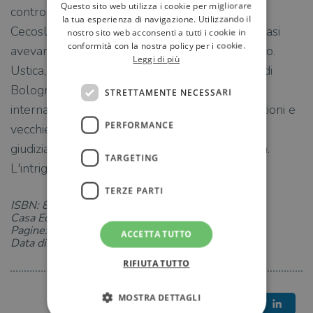
Questo sito web utilizza i cookie per migliorare
controllare il paese. Dall'altra parte la
la tua esperienza di navigazione. Utilizzando il
Cecoslovacchia, la Germania comunista e la Stasi
nostro sito web acconsenti a tutti i cookie in
conformità con la nostra policy per i cookie.
avevano buon gioco ad alimentare il terrorismo.
Leggi di più
Ustica, Piazza Fontana, il caso Moro, la strage di
Bologna vanno collocati in questo contesto
STRETTAMENTE NECESSARI
internazionale: cadono così molte facili convinzioni e
PERFORMANCE
vecchie ricostruzioni, giornalistiche e persino
giudiziarie, mostrano tutta la loro inconsistenza.
TARGETING
L'intrigo italiano è in realtà internazionale.
TERZE PARTI
ISBN: 8861905358
Casa Editrice: Chiarelettere
Pagine: 208
ACCETTA TUTTO
Data di uscita: 20-03-2014
RIFIUTA TUTTO
MOSTRA DETTAGLI