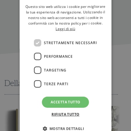
IN LIBRERIA
Questo sito web utilizza i cookie per migliorare
la tua esperienza di navigazione. Utilizzando il
nostro sito web acconsenti a tutti i cookie in
conformità con la nostra policy per i cookie.
Leggi di più
STRETTAMENTE NECESSARI
PERFORMANCE
TARGETING
Della stessa serie
TERZE PARTI
ACCETTA TUTTO
RIFIUTA TUTTO
MOSTRA DETTAGLI