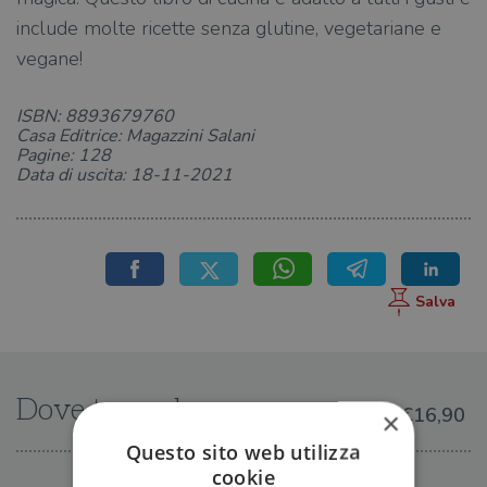
include molte ricette senza glutine, vegetariane e
vegane!
ISBN: 8893679760
Casa Editrice: Magazzini Salani
Pagine: 128
Data di uscita: 18-11-2021
Dove trovarlo
€16,90
×
Questo sito web utilizza
cookie