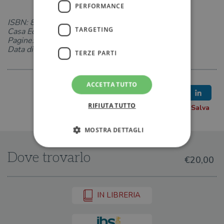
PERFORMANCE
ISBN: 8831018515
TARGETING
Casa Editrice: Salani
Pagine: 448
Data di uscita: 24-01-2025
TERZE PARTI
ACCETTA TUTTO
RIFIUTA TUTTO
MOSTRA DETTAGLI
Dove trovarlo
€20,00
Strettamente necessari
Performance
Targeting
Terze parti
IN LIBRERIA
I cookie strettamente necessari consentono le
funzionalità principali del sito web come
l'accesso dell'utente e la gestione dell'account. Il
sito web non può essere utilizzato