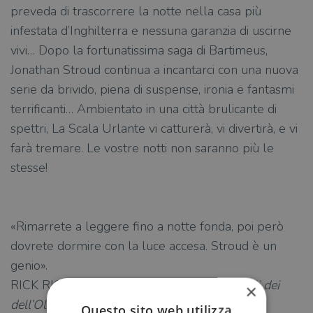
preveda di trascorrere la notte nella casa più
infestata d’Inghilterra e nessuna garanzia di uscirne
vivi… Dopo la fortunatissima saga di Bartimeus,
Jonathan Stroud continua a incantarci con una nuova
serie da brivido, piena di suspense, ironia e fantasmi
terrificanti… Ambientato in una città brulicante di
spettri, La Scala Urlante vi catturerà, vi divertirà, e vi
farà tremare. Le vostre notti non saranno più le
stesse!
«Rimarrete a leggere fino a notte fonda, poi però
dovrete dormire con la luce accesa. Stroud è un
genio».
RICK RIORDAN, autore di
Percy Jackson e gli dei
×
dell’Olimpo
Questo sito web utilizza