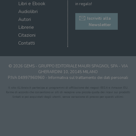
visitatori,
det
Libri e Ebook
in regalo!
sessioni e
il 
campagne per i
sit
Audiolibri
report di analisi
uti
dei siti. Per
Iscriviti alla
nuo
Autori
impostazione
vec
Newsletter
predefinita,
Librerie
del
scade dopo 2
di 
anni, sebbene
Citazioni
sia
VISITOR_PRIVACY_METADATA
5 mesi 4
Que
YouTube
Contatti
personalizzabile
settimane
imp
.youtube.com
dai proprietari
You
di siti Web.
mem
sta
con
coo
© 2026 GEMS - GRUPPO EDITORIALE MAURI SPAGNOL SPA - VIA
del
GHERARDINI 10, 20145 MILANO
do
P.IVA 04997960960 -
Informativa sul trattamento dei dati personali
cor
Il sito ilLibraio.it partecipa ai programmi di affiliazione dei negozi IBS.it e Amazon EU,
forme di accordo che consentono ai siti di recepire una piccola quota dei ricavi sui prodotti
linkati e poi acquistati dagli utenti, senza variazione di prezzo per questi ultimi.