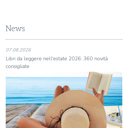
News
07.08.2026
07
Libri da leggere nell'estate 2026: 360 novità
Li
consigliate
co