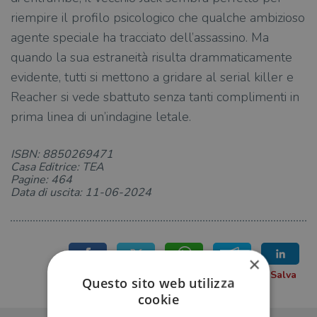
riempire il profilo psicologico che qualche ambizioso
agente speciale ha tracciato dell’assassino. Ma
quando la sua estraneità risulta drammaticamente
evidente, tutti si mettono a gridare al serial killer e
Reacher si vede sbattuto senza tanti complimenti in
prima linea di un’indagine letale.
ISBN: 8850269471
Casa Editrice: TEA
Pagine: 464
Data di uscita: 11-06-2024
×
Questo sito web utilizza
cookie