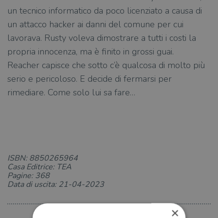
un tecnico informatico da poco licenziato a causa di
un attacco hacker ai danni del comune per cui
lavorava. Rusty voleva dimostrare a tutti i costi la
propria innocenza, ma è finito in grossi guai.
Reacher capisce che sotto c’è qualcosa di molto più
serio e pericoloso. E decide di fermarsi per
rimediare. Come solo lui sa fare…
ISBN: 8850265964
Casa Editrice: TEA
Pagine: 368
Data di uscita: 21-04-2023
×