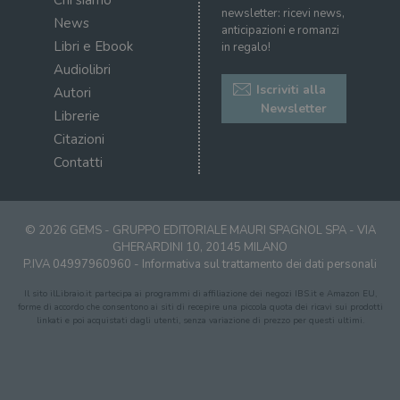
dati di
sit
newsletter: ricevi news,
visitatori,
News
det
anticipazioni e romanzi
sessioni e
il 
campagne per i
Libri e Ebook
in regalo!
sit
report di analisi
uti
Audiolibri
dei siti. Per
nuo
impostazione
vec
Iscriviti alla
Autori
predefinita,
del
scade dopo 2
Newsletter
di 
Librerie
anni, sebbene
sia
VISITOR_PRIVACY_METADATA
5 mesi 4
Que
YouTube
Citazioni
personalizzabile
settimane
imp
.youtube.com
dai proprietari
Contatti
You
di siti Web.
mem
sta
con
coo
del
© 2026 GEMS - GRUPPO EDITORIALE MAURI SPAGNOL SPA - VIA
do
GHERARDINI 10, 20145 MILANO
cor
P.IVA 04997960960 -
Informativa sul trattamento dei dati personali
Il sito ilLibraio.it partecipa ai programmi di affiliazione dei negozi IBS.it e Amazon EU,
forme di accordo che consentono ai siti di recepire una piccola quota dei ricavi sui prodotti
linkati e poi acquistati dagli utenti, senza variazione di prezzo per questi ultimi.