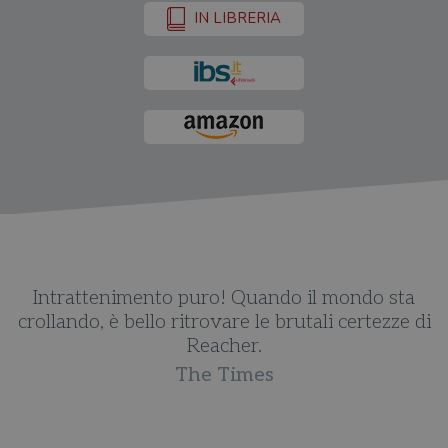
IN LIBRERIA
e
Intrattenimento puro! Quando il mondo sta
crollando, è bello ritrovare le brutali certezze di
Reacher.
The Times
e
o.
d