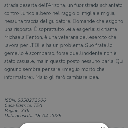
strada deserta dell’Arizona, un fuoristrada schiantato
contro l’unico albero nel raggio di miglia e miglia,
nessuna traccia del guidatore. Domande che esigono
una risposta. È soprattutto lei a esigerla: si chiama
Michaela Fenton, è una veterana dell’esercito che
lavora per l’FBI, e ha un problema. Suo fratello
gemello è scomparso, forse quell’incidente non è
stato casuale, ma in questo posto nessuno parla. Qui
ognuno sembra pensare «meglio morto che
informatore». Ma io gli farò cambiare idea.
ISBN: 8850272006
Casa Editrice: TEA
Pagine: 336
Data di uscita: 18-04-2025