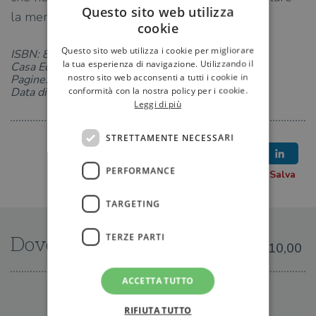
Questo sito web utilizza
la memoria delle due vittime, Gianna e Neri.
cookie
Questo sito web utilizza i cookie per migliorare
ISBN: 8850245246
la tua esperienza di navigazione. Utilizzando il
Casa Editrice: TEA
nostro sito web acconsenti a tutti i cookie in
Pagine: 220
conformità con la nostra policy per i cookie.
Data di uscita: 02-02-2017
Leggi di più
STRETTAMENTE NECESSARI
PERFORMANCE
TARGETING
TERZE PARTI
Dove trovarlo
€10,00
ACCETTA TUTTO
IN LIBRERIA
RIFIUTA TUTTO