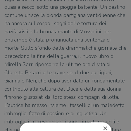
quasi a secco, sotto una pioggia battente. Un destino
comune unisce la bionda partigiana ventiduenne che
ha ancora sul corpo i segni delle torture dei
nazifascisti e la bruna amante di Mussolini: per
entrambe è stata pronunciata una sentenza di
morte. Sullo sfondo delle drammatiche giornate che
precedono la fine della guerra, il nuovo libro di
Mirella Serri ripercorre le ultime ore di vita di
Claretta Petacci e le traversie di due partigiani,
Gianna e Neri, che dopo aver dato un fondamentale
contributo alla cattura del Duce e della sua donna
finirono giustiziati dai loro stessi compagni di lotta.
L’autrice ha messo insieme i tasselli di un maledetto
imbroglio, fatto di passioni e di ingiustizia. Un
imbroglio i cui responsabili sono rimasti impuniti e
×
che nel dopoguerra è riuscito persino a cancellare