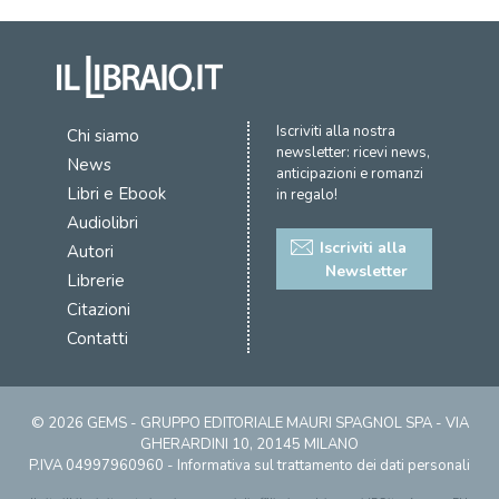
Iscriviti alla nostra
Chi siamo
newsletter: ricevi news,
News
anticipazioni e romanzi
Libri e Ebook
in regalo!
Audiolibri
Iscriviti alla
Autori
Newsletter
Librerie
Citazioni
Contatti
© 2026 GEMS - GRUPPO EDITORIALE MAURI SPAGNOL SPA - VIA
GHERARDINI 10, 20145 MILANO
P.IVA 04997960960 -
Informativa sul trattamento dei dati personali