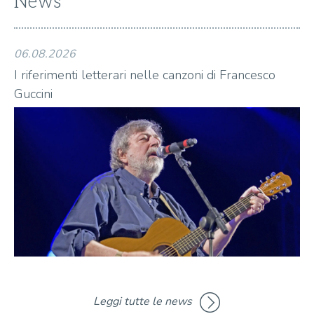
News
06.08.2026
06
I riferimenti letterari nelle canzoni di Francesco
I 
Guccini
Gu
Leggi tutte le news