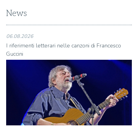
News
06.08.2026
06
I riferimenti letterari nelle canzoni di Francesco
I 
Guccini
Gu