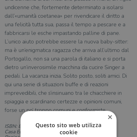
undicenne che, fortemente determinato a isolarsi
dall’«umanità coetanea» per rivendicare il diritto a
una felicità tutta sua, passa il tempo a pescare e a
fabbricarsi le esche impastando palline di pane.
L’unico aiuto potrebbe essere la nuova baby-sitter:
ma è un’enigmatica ragazza che arriva all’ultimo dal
Portogallo, non sa una parola di italiano e si porta
dietro un’inverosimile macchina da cucire Singer a
pedali. La vacanza inizia. Solito posto, soliti amici. Di
qui una serie di situazioni buffe e di reazioni
imprevedibili, che s’insinuano tra le chiacchiere in
spiaggia e scardinano certezze e opinioni comuni,
forse un po’ troppo comuni e conformiste…
×
Questo sito web utilizza
ISBN: 8823523915
cookie
Casa Editrice: Guanda