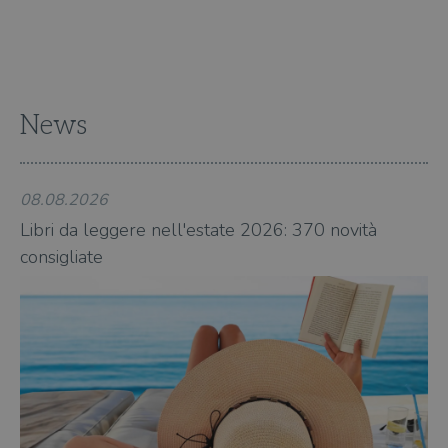
nav
attra
sito
inte
con 
servi
News
08.08.2026
08
Fornitore
Nome
/
Scadenza
Descrizione
Libri da leggere nell'estate 2026: 370 novità
Li
Fornitore
Dominio
Fornitore
/
Nome
Scadenza
Des
consigliate
co
Nome
/
Scadenza
Dominio
Descrizione
_ga_RXJCD2NFMF
.illibraio.it
1 anno 1
Questo cookie
Dominio
mese
viene utilizzato
__Secure-ROLLOUT_TOKEN
.youtube.com
5 mesi 4
da Google
settimane
UserProfile
.illibraio.it
1 anno
Identifica
Analytics per
l'utente che
mantenere lo
ttwid
.tiktok.com
11 mesi 4
Que
naviga sul
stato della
settimane
co
sito.
sessione.
ass
l'an
_fbp
2 mesi 4
Utilizzato
Meta
_ga
1 anno 1
Questo nome
Google
dis
settimane
da
Platform
mese
di cookie è
LLC
dei
Facebook
Inc.
associato a
.illibraio.it
per
per fornire
.illibraio.it
Google
in 
una serie di
Universal
int
prodotti