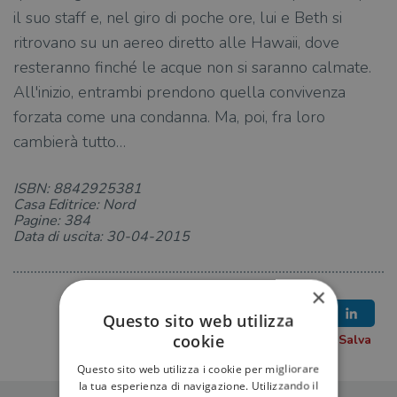
il suo staff e, nel giro di poche ore, lui e Beth si
ritrovano su un aereo diretto alle Hawaii, dove
resteranno finché le acque non si saranno calmate.
All'inizio, entrambi prendono quella convivenza
forzata come una condanna. Ma, poi, fra loro
cambierà tutto…
ISBN: 8842925381
Casa Editrice: Nord
Pagine: 384
Data di uscita: 30-04-2015
×
Questo sito web utilizza
cookie
Questo sito web utilizza i cookie per migliorare
la tua esperienza di navigazione. Utilizzando il