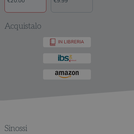
€20.00
€9.99
Acquistalo
IN LIBRERIA
Sinossi