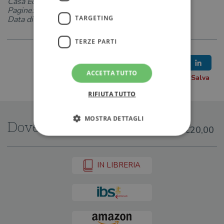
Casa Editrice: Nord
Pagine: 420
TARGETING
Data di uscita: 02-09-2025
TERZE PARTI
ACCETTA TUTTO
RIFIUTA TUTTO
MOSTRA DETTAGLI
Dove trovarlo
€20,00
Strettamente necessari
Performance
IN LIBRERIA
Targeting
Terze parti
I cookie strettamente necessari consentono le
funzionalità principali del sito web come
l'accesso dell'utente e la gestione dell'account. Il
sito web non può essere utilizzato
correttamente senza i cookie strettamente