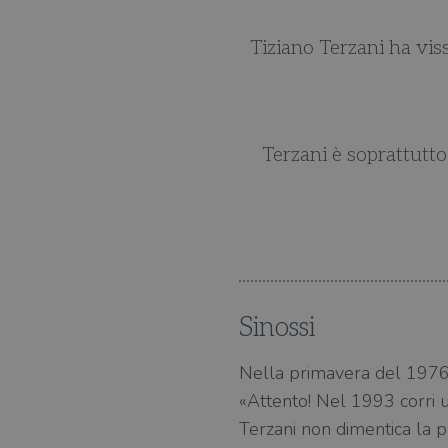
se la principale chiave del
Tiziano Terzani ha vis
gio. Chi meglio di lui ha
Terzani è soprattutto
?
Sinossi
Nella primavera del 1976, 
«Attento! Nel 1993 corri u
Terzani non dimentica la pr