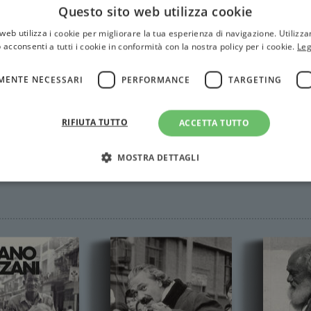
Questo sito web utilizza cookie
web utilizza i cookie per migliorare la tua esperienza di navigazione. Utilizza
 acconsenti a tutti i cookie in conformità con la nostra policy per i cookie.
Leg
MENTE NECESSARI
PERFORMANCE
TARGETING
RIFIUTA TUTTO
ACCETTA TUTTO
MOSTRA DETTAGLI
Strettamente necessari
Performance
Targeting
Terze parti
ri consentono le funzionalità principali del sito web come l'accesso dell'utente e la gest
to correttamente senza i cookie strettamente necessari.
Fornitore
/
Scadenza
Descrizione
Dominio
Sessione
WordPress imposta questo cookie quando accedi alla
Automattic
cookie viene utilizzato per verificare se il browser
Inc.