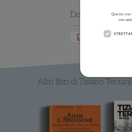
Dove trovarlo
Questo sito 
sito web
STRETTA
IN LIBRERIA
Altri libri di Tiziano Terzani
I cookie strettamente necessa
web non può essere utilizza
Nome
wordpress_test_cookie