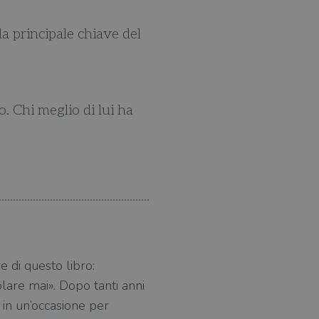
a principale chiave del
Tiziano Terzani ha vissuto
. Chi meglio di lui ha
Terzani è soprattutto un
 di questo libro:
lare mai». Dopo tanti anni
 in un’occasione per