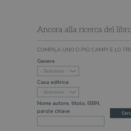
VISITOR_INFO1_LIVE
VISITOR_PRIVACY_METAD
Ancora alla ricerca del libr
27.04.2022
COMPILA UNO O PIÙ CAMPI E LO TR
 per quando si vuole scappare nei
Viaggi avventurosi e li
Genere
boschi
- Seleziona -
Casa editrice
- Seleziona -
Nome autore, titolo, ISBN,
parole chiave
Cerc