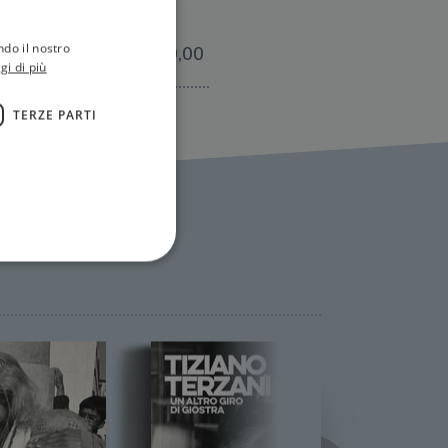
ndo il nostro
€10,00
gi di più
TERZE PARTI
ione dell'account. Il sito
 pagina di login. Il
 Web è impostato per