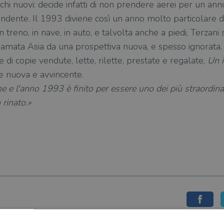
i nuovi: decide infatti di non prendere aerei per un anno
ondente. Il 1993 diviene così un anno molto particolare di
n treno, in nave, in auto, e talvolta anche a piedi, Terzani
amata Asia da una prospettiva nuova, e spesso ignorata. 
e di copie vendute, lette, rilette, prestate e regalate,
Un i
e nuova e avvincente.
 e l'anno 1993 è finito per essere uno dei più straordina
 rinato.»