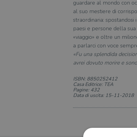
guardare al mondo con occh
al suo mestiere di corrisp
straordinaria: spostandosi i
paesi e persone della sua 
«viaggio» e oltre un milion
a parlarci con voce sempr
«Fu una splendida decisione
avrei dovuto morire e sono
ISBN: 8850252412
Casa Editrice: TEA
Pagine: 432
Data di uscita: 15-11-2018