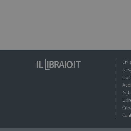
Chi 
New
Libr
Audi
Auto
Libr
Cita
Cont