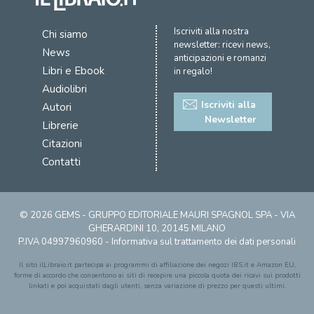
Iscriviti alla nostra
Chi siamo
newsletter: ricevi news,
News
anticipazioni e romanzi
Libri e Ebook
in regalo!
Audiolibri
Iscriviti alla
Autori
Newsletter
Librerie
Citazioni
Contatti
© 2026 GEMS - GRUPPO EDITORIALE MAURI SPAGNOL SPA - VIA
GHERARDINI 10, 20145 MILANO
P.IVA 04997960960 -
Informativa sul trattamento dei dati personali
Il sito ilLibraio.it partecipa ai programmi di affiliazione dei negozi IBS.it e Amazon EU,
forme di accordo che consentono ai siti di recepire una piccola quota dei ricavi sui prodotti
linkati e poi acquistati dagli utenti, senza variazione di prezzo per questi ultimi.