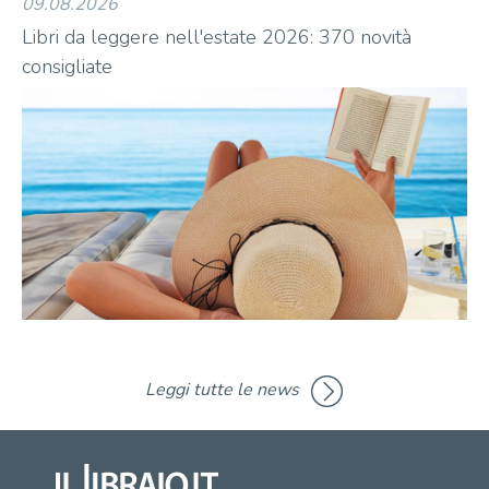
09.08.2026
09
Libri da leggere nell'estate 2026: 370 novità
Li
consigliate
co
Leggi tutte le news