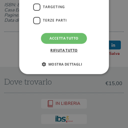
ISBN: 8833928527
TARGETING
Casa Editrice: Bollati Boringhieri
Pagine: 224
Data di uscita: 19-01-2017
TERZE PARTI
ACCETTA TUTTO
RIFIUTA TUTTO
MOSTRA DETTAGLI
Dove trovarlo
€15,00
Strettamente necessari
Performance
Targeting
Terze parti
IN LIBRERIA
I cookie strettamente necessari consentono le
funzionalità principali del sito web come
l'accesso dell'utente e la gestione dell'account. Il
sito web non può essere utilizzato
correttamente senza i cookie strettamente
necessari.