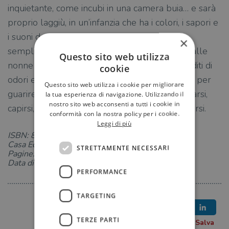
inquietante, come incubi in una camera buia… e sarà
proprio laggiù, in un’infanzia che ha i colori, i sapori e
i suoni del Sud, che Dafne scopre una ricetta,
×
semplice ed efficace come quelle imparate dalle
Questo sito web utilizza
nonne sedute in cucina nei loro grembiuli conditi di
cookie
odori e sapori. Una ricetta semplice e speciale per
Questo sito web utilizza i cookie per migliorare
guarire dalla nostra inadeguatezza, per ascoltarsi,
la tua esperienza di navigazione. Utilizzando il
nostro sito web acconsenti a tutti i cookie in
capirsi, affrontarsi e, ogni tanto, anche perdonarsi.
conformità con la nostra policy per i cookie.
Leggi di più
ISBN: 8831007920
Casa Editrice: Salani
STRETTAMENTE NECESSARI
Pagine: 320
Data di uscita: 11-02-2021
PERFORMANCE
TARGETING
TERZE PARTI