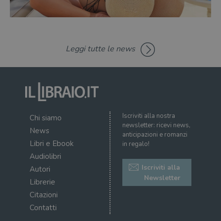
predefinita,
del
scade dopo 2
di 
anni, sebbene
sia
VISITOR_PRIVACY_METADATA
5 mesi 4
Que
YouTube
personalizzabile
settimane
imp
.youtube.com
dai proprietari
You
di siti Web.
mem
Leggi tutte le news
sta
con
coo
del
do
cor
Iscriviti alla nostra
Chi siamo
newsletter: ricevi news,
News
anticipazioni e romanzi
Libri e Ebook
in regalo!
Audiolibri
Iscriviti alla
Autori
Newsletter
Librerie
Citazioni
Contatti