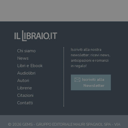
uten
sul s
wordpress_logged_in_[hash]
.illibraio.it
Sessione
Usat
gesti
sess
uten
sul s
CookieScriptConsent
1 mese
Memo
CookieScript
stat
.illibraio.it
cons
Iscriviti alla nostra
cook
Chi siamo
dell
newsletter: ricevi news,
News
il d
anticipazioni e romanzi
corr
Libri e Ebook
in regalo!
msToken
.tiktok.com
1
Ques
Audiolibri
settimana
vien
3 giorni
util
Iscriviti alla
Autori
scop
Newsletter
aute
Librerie
e si
assi
Citazioni
che 
Contatti
rim
regis
i lor
sian
qua
nav
© 2026 GEMS - GRUPPO EDITORIALE MAURI SPAGNOL SPA - VIA
attra