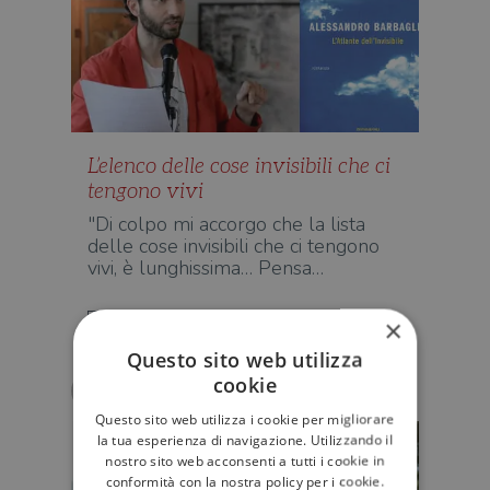
L’elenco delle cose invisibili che ci
tengono vivi
"Di colpo mi accorgo che la lista
delle cose invisibili che ci tengono
vivi, è lunghissima… Pensa…
D'AUTORE
×
Questo sito web utilizza
cookie
Alessandro Barbaglia
Questo sito web utilizza i cookie per migliorare
la tua esperienza di navigazione. Utilizzando il
nostro sito web acconsenti a tutti i cookie in
conformità con la nostra policy per i cookie.