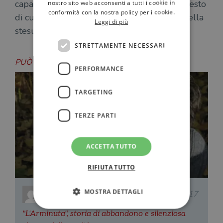
capacità di accompagnarmi nelle zone del testo
nostro sito web acconsenti a tutti i cookie in
conformità con la nostra policy per i cookie.
di cui non ho avuto piena consapevolezza nella
Leggi di più
stesura”.
STRETTAMENTE NECESSARI
PUÒ INTERESSARTI ANCHE
PERFORMANCE
TARGETING
TERZE PARTI
ACCETTA TUTTO
RIFIUTA TUTTO
MOSTRA DETTAGLI
Maria Anna Patti
21.02.2017
"L'Arminuta", storia di abbandono e silenziosa