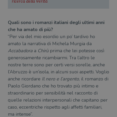
ricerca della verità
Strettamente necessari
Performance
Targeting
Terze parti
I cookie strettamente necessari consentono le
Quali sono i romanzi italiani degli ultimi anni
funzionalità principali del sito web come
che ha amato di più?
l'accesso dell'utente e la gestione dell'account. Il
sito web non può essere utilizzato
“Per via del mio esordio un po’ tardivo ho
correttamente senza i cookie strettamente
necessari.
amato la narrativa di Michela Murgia da
Fornitore
/
Accabadora
a
Chirù
prima che lei potesse così
Nome
Scadenza
Desc
Dominio
generosamente ricambiarmi. Tra l’altro le
wordpress_test_cookie
Sessione
Wor
Automattic
nostre terre sono per certi versi sorelle, anche
imp
Inc.
ques
.illibraio.it
l’Abruzzo è un’isola, in alcuni suoi aspetti. Voglio
quan
alla
anche ricordare
Il nero e l’argento
, il romanzo di
login
vien
Paolo Giordano che ho trovato più intimo e
util
verif
straordinario per sensibilità nel racconto di
bro
è im
quelle relazioni interpersonali che capitano per
per 
o rif
caso, eccentriche rispetto agli affetti familiari,
cook
ma intense”.
wordpress_sec_[hash]
.illibraio.it
Sessione
Usat