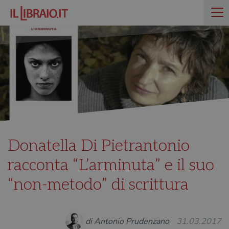
Donatella Di Pietrantonio
racconta “L’arminuta” e il suo
“non-metodo” di scrittura
di Antonio Prudenzano
31.03.2017