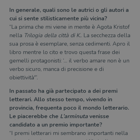
gesti
sess
In generale, quali sono le autrici o gli autori a
uten
sul s
cui si sente stilisticamente più vicina?
wordpress_logged_in_[hash]
.illibraio.it
Sessione
Usat
“La prima che mi viene in mente è Agota Kristof
gesti
sess
nella
Trilogia della città di K.
. La secchezza della
uten
sua prosa è esemplare, senza cedimenti. Apro il
sul s
libro mentre lo cito e trovo questa frase dei
CookieScriptConsent
1 mese
Memo
CookieScript
stat
.illibraio.it
gemelli protagonisti: ‘… il verbo amare non è un
cons
cook
verbo sicuro, manca di precisione e di
dell
il d
obiettività'”.
corr
msToken
.tiktok.com
1
Ques
In passato ha già partecipato a dei premi
settimana
vien
3 giorni
util
letterari. Allo stesso tempo, vivendo in
scop
aute
provincia, frequenta poco il mondo letterario.
e si
assi
Le piacerebbe che
L’arminuta
venisse
che 
rim
candidato a un premio importante?
regis
i lor
“I premi letterari mi sembrano importanti nella
sian
qua