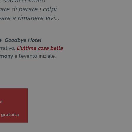
el suo acclamato
are di parare i colpi
vare a rimanere vivi…
e
,
Goodbye Hotel
rativo,
L’ultima cosa bella
armony
e l’evento iniziale,
ed
 gratuita