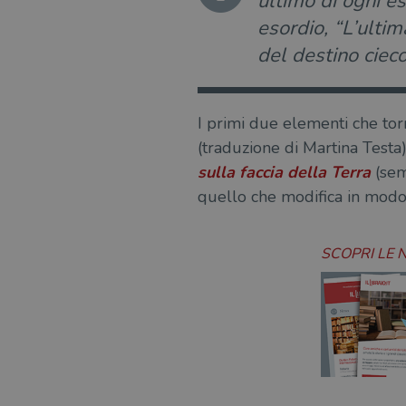
ultimo di ogni e
esordio, “L’ultim
del destino cieco
I primi due elementi che to
(traduzione di Martina Testa
sulla faccia della Terra
(sem
quello che modifica in modo i
SCOPRI LE