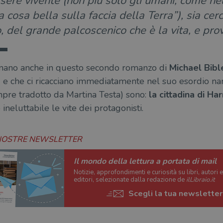
ssere vivente (non più solo gli umani, come n
a cosa bella sulla faccia della Terra”), sia cerc
, del grande palcoscenico che è la vita, e pro
rnano anche in questo secondo romanzo di
Michael Bibl
) e che ci ricacciano immediatamente nel suo esordio nar
pre tradotto da Martina Testa) sono:
la cittadina di H
neluttabile le vite dei protagonisti.
 NOSTRE NEWSLETTER
Il mondo della lettura a portata di mail
Notizie, approfondimenti e curiosità su libri, autori 
editori, selezionate dalla redazione de
ilLibraio.it
Scegli la tua newsletter