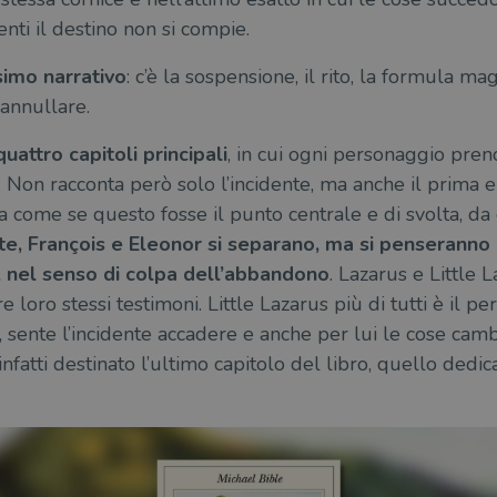
enti il destino non si compie.
simo narrativo
: c’è la sospensione, il rito, la formula mag
 annullare.
quattro capitoli principali
, in cui ogni personaggio pren
. Non racconta però solo l’incidente, ma anche il prima e
ita come se questo fosse il punto centrale e di svolta, da
te, François e Eleonor si separano, ma si penserann
o, nel senso di colpa dell’abbandono
. Lazarus e Little 
 loro stessi testimoni. Little Lazarus più di tutti è il p
i, sente l’incidente accadere e anche per lui le cose cam
nfatti destinato l’ultimo capitolo del libro, quello dedica