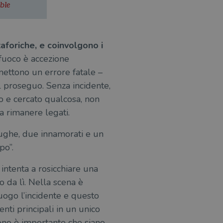
ble
azione e sicurezza,
i loro dati siano protetti
no con i suoi servizi.
aforiche, e coinvolgono i
il fuoco è accezione
mmettono un errore fatale –
l proseguo. Senza incidente,
o stato della sessione.
 e cercato qualcosa, non
itari come offerte in tempo
a rimanere legati.
he rappresenta un
si e la distribuzione dei
te usato da Google.
degli utenti, ma senza
segnando un numero
le è stimolante.
arughe, due innamorati e un
ni richiesta di pagina in
agne per i report di analisi
po”.
traccia delle
ia personalizzabile dai
 intenta a rosicchiare una
raccia delle preferenze
siti; può anche determinare
o da lì. Nella scena è
a o la vecchia versione
uogo l’incidente e questo
zare lo stato del
enti principali in un unico
nte.
edono è importante che siano