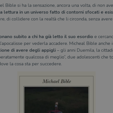
l Bible si ha la sensazione, ancora una volta, di non av
a lettura in un universo fatto di contorni sfocati e es
re, di collidere con la realtà che li circonda, senza aver
uonano subito a chi ha già letto il suo esordio
e cercano 
l’apocalisse per vederla accadere. Micheal Bible anche
ione di avere degli appigli
– gli anni Duemila, la citta
eratamente qualcosa di meglio”, due adolescenti che to
ove la cosa sta per succedere.