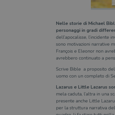
msToken
Nelle storie di Michael Bib
personaggi in gradi differ
Fornitore
Forni
/
Nome
dell’apocalisse, l’incidente 
Nome
Dominio
/
Nome
Domi
sono motivazioni narrative m
UserProfile
.illibraio.it
_ga_RXJCD2NFMF
__Secure-ROLLOUT_TOKE
.illibr
François e Eleonor non avre
_fbp
Meta
Platform In
avrebbero continuato a pensa
_ga
ttwid
.illibraio.it
Goog
LLC
Scrive Bible a proposito del
.illibr
uomo con un completo di See
YSC
Lazarus e Little Lazarus s
VISITOR_INFO1_LIVE
mela caduta, l’altra in una s
presente anche Little Lazaru
VISITOR_PRIVACY_METAD
per la struttura narrativa de
quadro, li fa stare tutti nel