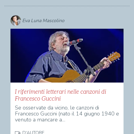
Eva Luna Mascolino
I riferimenti letterari nelle canzoni di
Francesco Guccini
Se osservate da vicino, le canzoni di
Francesco Guccini (nato il 14 giugno 1940 e
venuto a mancare a…
D'AUTORE