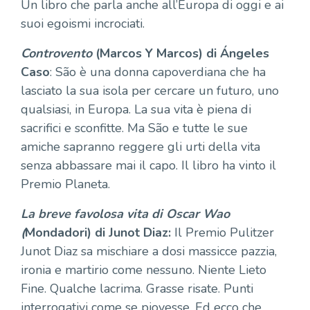
Un libro che parla anche all’Europa di oggi e ai
suoi egoismi incrociati.
Controvento
(Marcos Y Marcos) di Ángeles
Caso
: São è una donna capoverdiana che ha
lasciato la sua isola per cercare un futuro, uno
qualsiasi, in Europa. La sua vita è piena di
sacrifici e sconfitte. Ma São e tutte le sue
amiche sapranno reggere gli urti della vita
senza abbassare mai il capo. Il libro ha vinto il
Premio Planeta.
La breve favolosa vita di Oscar Wao
(
Mondadori) di
Junot Diaz
:
Il Premio Pulitzer
Junot Diaz sa mischiare a dosi massicce pazzia,
ironia e martirio come nessuno. Niente Lieto
Fine. Qualche lacrima. Grasse risate. Punti
interrogativi come se piovesse. Ed ecco che