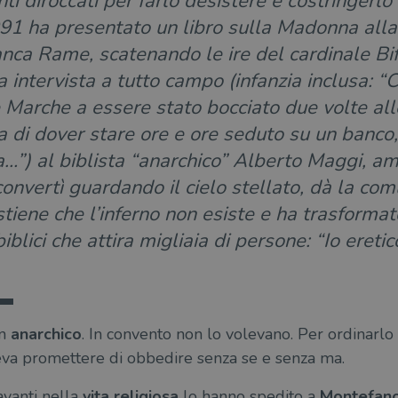
ti diroccati per farlo desistere e costringerlo
991 ha presentato un libro sulla Madonna alla 
nca Rame, scatenando le ire del cardinale Biff
a intervista a tutto campo (infanzia inclusa: “
 le Marche a essere stato bocciato due volte al
a di dover stare ore e ore seduto su un banco
a…”) al biblista “anarchico” Alberto Maggi, am
convertì guardando il cielo stellato, dà la com
iene che l’inferno non esiste e ha trasformato 
iblici che attira migliaia di persone: “Io ereti
n
anarchico
. In convento non lo volevano. Per ordinarlo
veva promettere di obbedire senza se e senza ma.
avanti nella
vita religiosa
lo hanno spedito a
Montefan