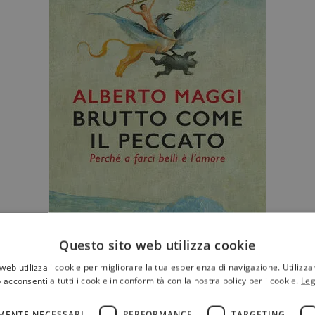
Questo sito web utilizza cookie
chiare?
web utilizza i cookie per migliorare la tua esperienza di navigazione. Utilizza
 acconsenti a tutti i cookie in conformità con la nostra policy per i cookie.
Leg
ì bello, sarei invecchiato prima. Questa è la stagione del
nno del vecchio rincoglionito e quindi sei libero: puoi di
MENTE NECESSARI
PERFORMANCE
TARGETING