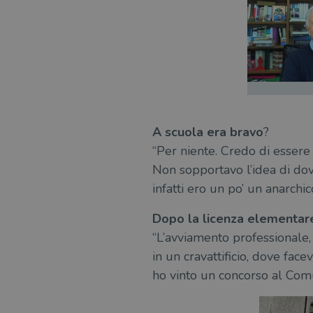
msToken
Fornitore
Forni
/
Nome
Nome
Dominio
/
Nome
Domi
UserProfile
.illibraio.it
A scuola era bravo
?
_ga_RXJCD2NFMF
__Secure-ROLLOUT_TOKE
.illibr
_fbp
Meta
“Per niente. Credo di essere 
Platform In
_ga
ttwid
.illibraio.it
Goog
Non sopportavo l’idea di dov
LLC
.illibr
infatti ero un po’ un anarchico
YSC
Dopo la licenza elementare
“L’avviamento professionale,
VISITOR_INFO1_LIVE
in un cravattificio, dove face
ho vinto un concorso al Comu
VISITOR_PRIVACY_METAD