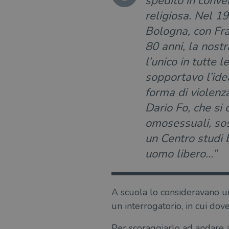
spedito in conven
religiosa. Nel 1
Bologna, con Fra
80 anni, la nostr
l’unico in tutte
sopportavo l’ide
forma di violenz
Dario Fo, che si 
omosessuali, sost
un Centro studi b
uomo libero…”
A scuola lo consideravano u
un interrogatorio, in cui do
Per scoraggiarlo ad andare 