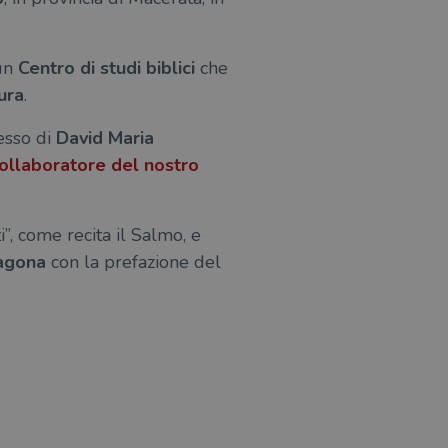
 un
Centro di studi biblici
che
ura
.
esso di
David Maria
ollaboratore del nostro
ti”, come recita il Salmo, e
agona
con la prefazione del