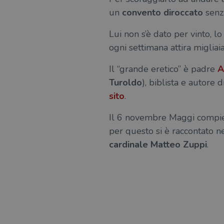
un
convento diroccato
senza
Lui non s’è dato per vinto, l
ogni settimana attira miglia
Il “grande eretico” è padre
A
Turoldo
), biblista e autore 
sito
.
Il 6 novembre Maggi comp
per questo si è raccontato n
cardinale Matteo Zuppi
.