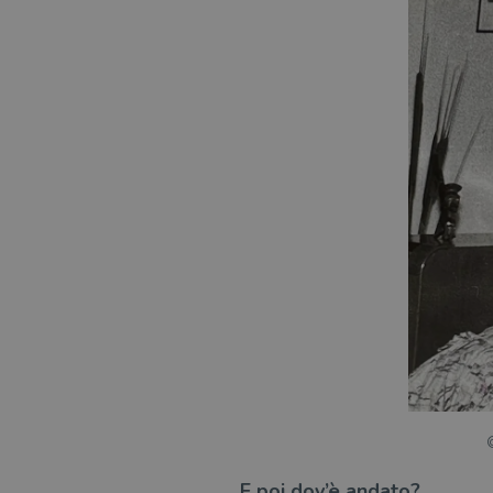
E poi dov’è andato?