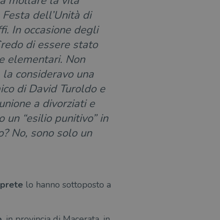
 a mollare la vita
Festa dell’Unità di
i. In occasione degli
Credo di essere stato
le elementari. Non
, la consideravo una
ico di David Turoldo e
unione a divorziati e
un “esilio punitivo” in
co? No, sono solo un
prete
lo hanno sottoposto a
o
, in provincia di Macerata, in