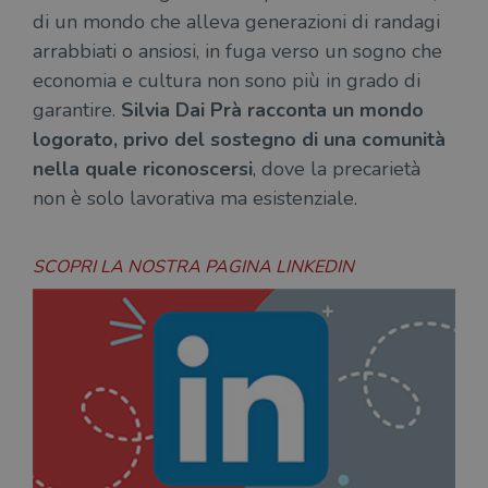
di un mondo che alleva generazioni di randagi
CookieScriptConsent
1 mese
Memo
CookieScript
stat
.illibraio.it
arrabbiati o ansiosi, in fuga verso un sogno che
cons
cook
economia e cultura non sono più in grado di
dell
il d
garantire.
Silvia Dai Prà racconta un mondo
corr
logorato, privo del sostegno di una comunità
msToken
.tiktok.com
1
Ques
settimana
vien
nella quale riconoscersi
, dove la precarietà
3 giorni
util
scop
non è solo lavorativa ma esistenziale.
aute
e si
assi
che 
SCOPRI LA NOSTRA PAGINA LINKEDIN
rim
regis
i lor
sian
qua
nav
attra
sito
inte
con 
servi