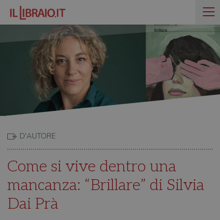
D'AUTORE
Come si vive dentro una
mancanza: “Brillare” di Silvia
Dai Prà