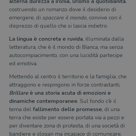
alterna durezza a ironia, lirismo a quotidianità
,
necessari.
costruendo un romanzo dove il desiderio di
Fornitore
/
Nome
Scadenza
Desc
emergere, di
spaccare il mondo,
convive con il
Dominio
disprezzo di quello che si lascia indietro.
wordpress_test_cookie
Sessione
Wor
Automattic
imp
Inc.
ques
.illibraio.it
La lingua è concreta e ruvida
, illuminata dalla
quan
alla
letteratura, che è il mondo di Bianca, ma senza
login
vien
autocompiacimento, con una lucidità partecipe
util
verif
ed emotiva.
bro
è im
per 
Mettendo al centro il territorio e la famiglia, che
o rif
cook
attraggono e respingono in forze contrastanti,
wordpress_sec_[hash]
.illibraio.it
Sessione
Usat
Brillare
è una storia acuta di emozioni e
gesti
sess
dinamiche contemporanee
. Sul fondo c’è il
uten
sul s
tema del
fallimento delle promesse
, di una
terra che esiste per essere portata via a pezzi e
wordpress_logged_in_[hash]
.illibraio.it
Sessione
Usat
gesti
per diventare zona di protesta, di una società di
sess
uten
bandiere e slogan ma incapace di comunicare,
sul s