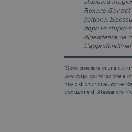
standard irragio
Roxane Gay nel s
haitiana, bisess
dopo lo stupro s
dipendenza da ci
L’approfondimento
“Sono cresciuta in una cultu
loro corpi, quindi so che è 
mio o di chiunque”, scrive
Ro
traduzione di Alessandra Mo