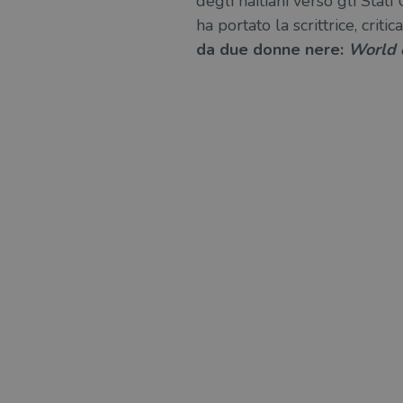
degli haitiani verso gli Stat
ha portato la scrittrice, cri
da due donne nere:
World 