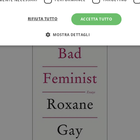
ni per la sua penna sferzante e lo stile asciutto e dirett
, in cui racconta del rapimento di una donna di origine h
RIFIUTA TUTTO
ACCETTA TUTTO
tto in cambio della sua liberazione.
MOSTRA DETTAGLI
Strettamente necessari
Performance
Targeting
Terze parti
ri consentono le funzionalità principali del sito web come l'accesso dell'utente e la gest
to correttamente senza i cookie strettamente necessari.
Fornitore
/
Scadenza
Descrizione
Dominio
Sessione
WordPress imposta questo cookie quando accedi alla
Automattic
cookie viene utilizzato per verificare se il browser
Inc.
consentire o rifiutare i cookie.
.illibraio.it
.illibraio.it
Sessione
Usato per gestire la sessione degli utenti loggati sul 
sh]
.illibraio.it
Sessione
Usato per gestire la sessione degli utenti loggati sul 
1 mese
Memorizza lo stato del consenso ai cookie dell'uten
CookieScript
.illibraio.it