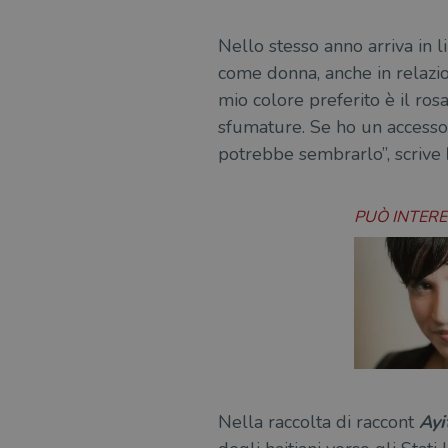
msToken
Nello stesso anno arriva in l
come donna, anche in relazion
mio colore preferito è il rosa
sfumature. Se ho un accesso
Fornitore
Forni
/
Nome
Nome
Dominio
/
potrebbe sembrarlo”, scrive
Nome
Domi
UserProfile
.illibraio.it
_ga_RXJCD2NFMF
__Secure-ROLLOUT_TOKE
.illibr
_fbp
Meta
PUÒ INTER
Platform In
_ga
ttwid
.illibraio.it
Goog
LLC
.illibr
YSC
VISITOR_INFO1_LIVE
VISITOR_PRIVACY_METAD
Nella raccolta di raccont
Ayi