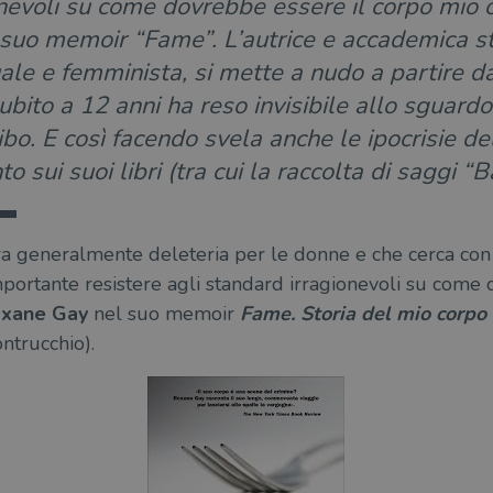
nevoli su come dovrebbe essere il corpo mio o 
uo memoir “Fame”. L’autrice e accademica sta
uale e femminista, si mette a nudo a partire da
ubito a 12 anni ha reso invisibile allo sguard
bo. E così facendo svela anche le ipocrisie de
 sui suoi libri (tra cui la raccolta di saggi “
ra generalmente deleteria per le donne e che cerca con p
importante resistere agli standard irragionevoli su come
xane Gay
nel suo memoir
Fame. Storia del mio corpo
ntrucchio).