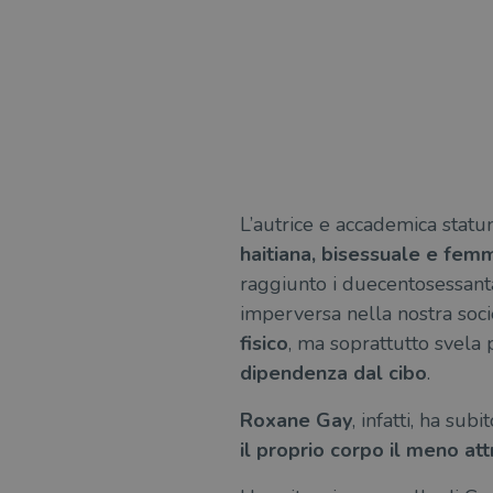
L’autrice e accademica statu
haitiana, bisessuale e femm
raggiunto i duecentosessanta 
imperversa nella nostra soci
fisico
, ma soprattutto svela 
dipendenza dal cibo
.
Roxane Gay
, infatti, ha sub
il proprio corpo il meno att