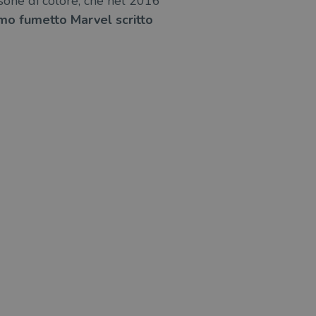
rsone di colore, che nel 2016
mo fumetto Marvel scritto