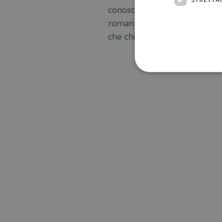
conosciuta dai lettori anglofo
romanzo
An untamed state
che chiede un cospicuo risca
I cookie strettamente necessa
web non può essere utilizza
Nome
wordpress_test_cookie
wordpress_sec_[hash]
wordpress_logged_in_[ha
CookieScriptConsent