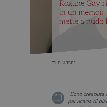
Roxane Gay rif
in un memoir 
mette a nudo l
D'AUTORE
“Sono cresciuta 
pervicacia di dis