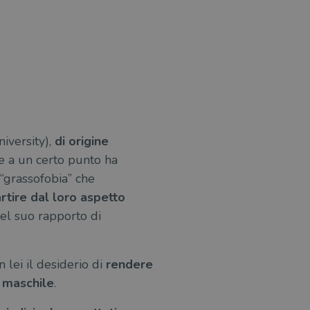
iversity),
di origine
he a un certo punto ha
 “grassofobia” che
rtire dal loro aspetto
del suo rapporto di
 lei il desiderio di
rendere
o maschile
.