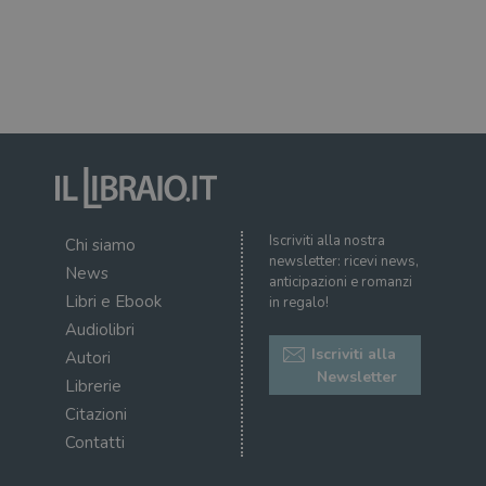
il d
corr
msToken
.tiktok.com
1
Ques
settimana
vien
3 giorni
util
scop
aute
e si
assi
che 
rim
regis
i lor
sian
qua
Iscriviti alla nostra
Chi siamo
nav
newsletter: ricevi news,
attra
News
sito
anticipazioni e romanzi
inte
Libri e Ebook
in regalo!
con 
servi
Audiolibri
Iscriviti alla
Autori
Newsletter
Librerie
Citazioni
Contatti
Fornitore
Nome
/
Scadenza
Descrizione