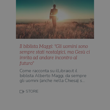
Automattic
imp
Inc.
ques
.illibraio.it
quan
alla
login
vien
util
verif
bro
è im
per 
o rif
cook
Il biblista Maggi: "Gli uomini sono
sempre stati nostalgici, ma Gesù ci
wordpress_sec_[hash]
.illibraio.it
Sessione
Usat
gesti
invita ad andare incontro al
sess
uten
futuro"
sul s
Come racconta su ilLibraio.it il
wordpress_logged_in_[hash]
.illibraio.it
Sessione
Usat
biblista Alberto Maggi, da sempre
gesti
gli uomini (anche nella Chiesa) s…
sess
uten
sul s
STORIE
CookieScriptConsent
1 mese
Memo
CookieScript
stat
.illibraio.it
cons
cook
dell