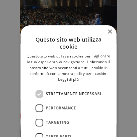
×
Questo sito web utilizza
cookie
Festival Internazionale del
Questo sito web utilizza i cookie per migliorare
Giornalismo 2018: il programma
la tua esperienza di navigazione. Utilizzando il
nostro sito web acconsenti a tutti i cookie in
Dall'11 al 15 aprile torna a Perugia
conformità con la nostra policy per i cookie.
il Festival Internazionale del
Leggi di più
Giornalismo, giunto alla dodices…
STRETTAMENTE NECESSARI
EDITORIA
PERFORMANCE
Redazione Il Libraio
TARGETING
TERZE PARTI