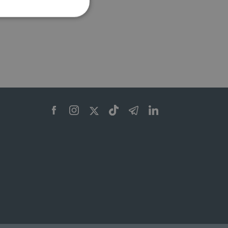
ione dell'account. Il sito
 pagina di login. Il
 Web è impostato per
sito
sito
te per il dominio corrente.
azione e sicurezza,
i loro dati siano protetti
no con i suoi servizi.