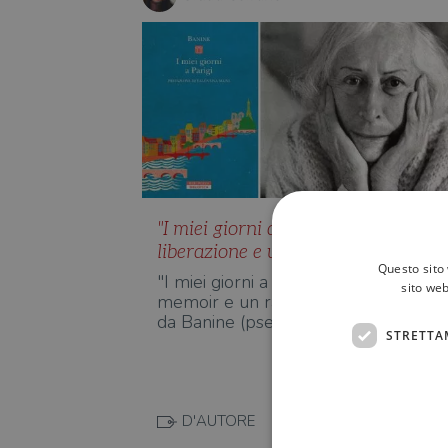
"I miei giorni a Parigi": una storia d
liberazione e un viaggio nel '900
Questo sito 
"I miei giorni a Parigi" è, insieme, un
sito web
memoir e un racconto storico, scritto
da Banine (pseudonimo…
STRETTA
D'AUTORE