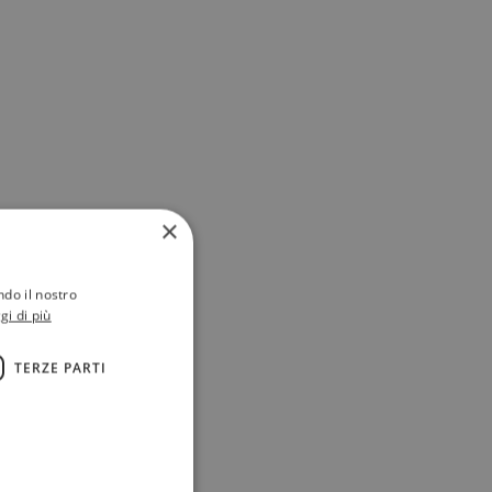
×
ndo il nostro
gi di più
TERZE PARTI