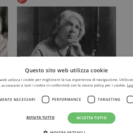
i
I libri di Grazia Deledda in nuove
Questo sito web utilizza cookie
edizioni a cura di Michela Murgia:
web utilizza i cookie per migliorare la tua esperienza di navigazione. Utilizza
si parte da "Cenere"
 acconsenti a tutti i cookie in conformità con la nostra policy per i cookie.
Leg
Romanzo di Grazia Deledda apparso
per la prima volta tra il 1903 e il
MENTE NECESSARI
PERFORMANCE
TARGETING
1904, "Cenere" torna ora in li…
RIFIUTA TUTTO
ACCETTA TUTTO
NARRATIVA
MOSTRA DETTAGLI