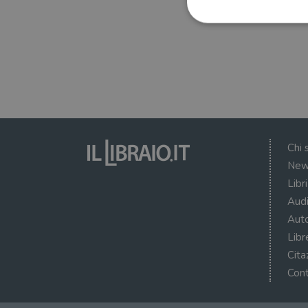
I cookie strettamente necessa
web non può essere utilizza
Nome
wordpress_test_cookie
Chi 
New
wordpress_sec_[hash]
Libr
wordpress_logged_in_[ha
Audi
Auto
CookieScriptConsent
Libr
msToken
Cita
Cont