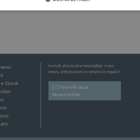
Strettamente necessari
Performance
Targeting
Terze parti
ri consentono le funzionalità principali del sito web come l'accesso dell'utente e la gest
to correttamente senza i cookie strettamente necessari.
Fornitore
/
Scadenza
Descrizione
Dominio
Sessione
WordPress imposta questo cookie quando accedi alla
Automattic
Iscriviti alla nostra newsletter: ricevi
siamo
cookie viene utilizzato per verificare se il browser
Inc.
news, anticipazioni e romanzi in regalo!
consentire o rifiutare i cookie.
.illibraio.it
s
.illibraio.it
Sessione
Usato per gestire la sessione degli utenti loggati sul 
i e Ebook
Iscriviti alla
sh]
.illibraio.it
Sessione
Usato per gestire la sessione degli utenti loggati sul 
olibri
Newsletter
ri
1 mese
Memorizza lo stato del consenso ai cookie dell'uten
CookieScript
.illibraio.it
erie
.tiktok.com
1
Questo cookie viene utilizzato per scopi di autentic
zioni
settimana
assicurando che gli utenti rimangano registrati e che 
3 giorni
quando navigano attraverso il sito web o interagisco
atti