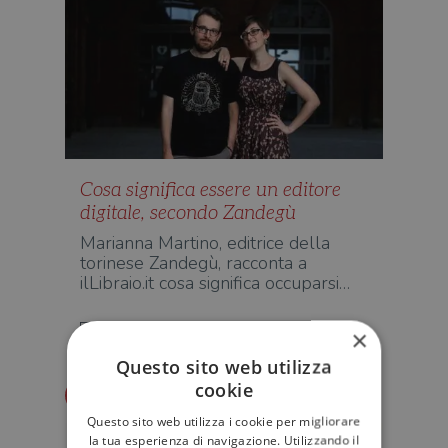
Cosa significa essere un editore
digitale, secondo Zandegù
Marianna Martino, editrice della
torinese Zandegù, racconta a
ilLibraio.it cosa significa occuparsi…
EBOOK E DIGITALE
×
Questo sito web utilizza
cookie
Redazione Il Libraio
Questo sito web utilizza i cookie per migliorare
la tua esperienza di navigazione. Utilizzando il