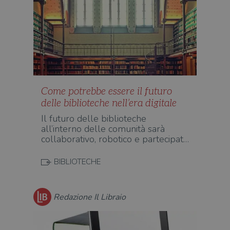
wordpress_sec_[hash]
.illibraio.it
Sessione
Usat
gesti
sess
uten
sul s
wordpress_logged_in_[hash]
.illibraio.it
Sessione
Usat
gesti
sess
uten
sul s
CookieScriptConsent
1 mese
Memo
CookieScript
Come potrebbe essere il futuro
stat
.illibraio.it
delle biblioteche nell’era digitale
cons
cook
Il futuro delle biblioteche
dell
il d
all’interno delle comunità sarà
corr
collaborativo, robotico e partecipat…
msToken
.tiktok.com
1
Ques
settimana
vien
3 giorni
util
BIBLIOTECHE
scop
aute
e si
assi
Redazione Il Libraio
che 
rim
regis
i lor
sian