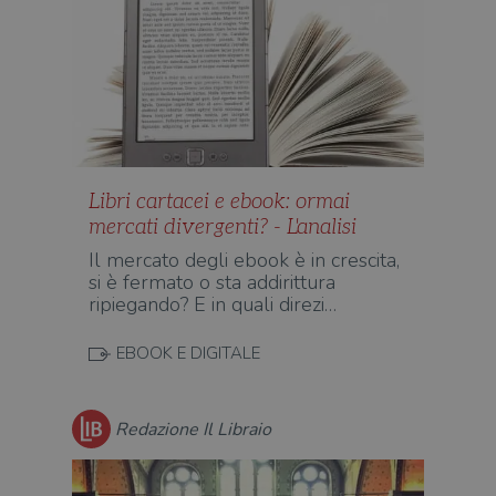
Strettamente necessari
Performance
Targeting
Terze parti
I cookie strettamente necessari consentono le
funzionalità principali del sito web come
l'accesso dell'utente e la gestione dell'account. Il
sito web non può essere utilizzato
correttamente senza i cookie strettamente
necessari.
Libri cartacei e ebook: ormai
Fornitore
/
Nome
Scadenza
Desc
mercati divergenti? - L'analisi
Dominio
Il mercato degli ebook è in crescita,
wordpress_test_cookie
Sessione
Wor
Automattic
si è fermato o sta addirittura
imp
Inc.
ques
.illibraio.it
ripiegando? E in quali direzi…
quan
alla
login
EBOOK E DIGITALE
vien
util
verif
bro
è im
Redazione Il Libraio
per 
o rif
cook