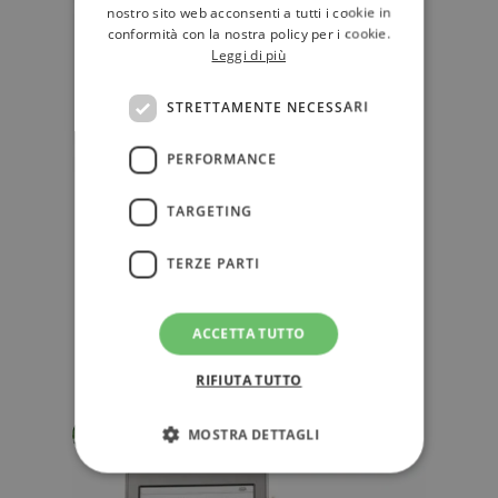
nostro sito web acconsenti a tutti i cookie in
conformità con la nostra policy per i cookie.
Leggi di più
STRETTAMENTE NECESSARI
PERFORMANCE
Ebook: Deutsche Telekom vende
TARGETING
l’ecosistema tolino a Kobo
Novità nel mondo dell'editoria
TERZE PARTI
digitale. L’alleanza tolino accoglie
Kobo, player internazionale d…
ACCETTA TUTTO
EBOOK E DIGITALE
RIFIUTA TUTTO
Gino Roncaglia
MOSTRA DETTAGLI