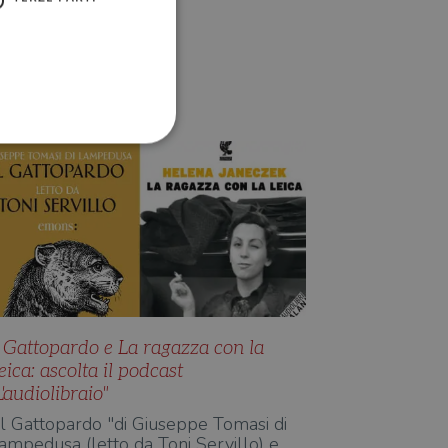
EBOOK E DIGITALE
Redazione Il Libraio
ione dell'account. Il sito
 pagina di login. Il
 Web è impostato per
l Gattopardo e La ragazza con la
eica: ascolta il podcast
sito
L'audiolibraio"
sito
Il Gattopardo "di Giuseppe Tomasi di
te per il dominio corrente.
ampedusa (letto da Toni Servillo) e