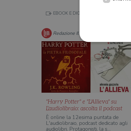
EBOOK E DIGITALE
Redazione Il Libraio
I cookie strettamente necessa
web non può essere utilizza
Nome
wordpress_test_cookie
"Harry Potter" e "L'Allieva" su
L'audiolibraio: ascolta il podcast
wordpress_sec_[hash]
È online la 12esima puntata de
wordpress_logged_in_[ha
L'audiolibraio, podcast dedicato agli
CookieScriptConsent
audiolibri. Protagonisti, la s…