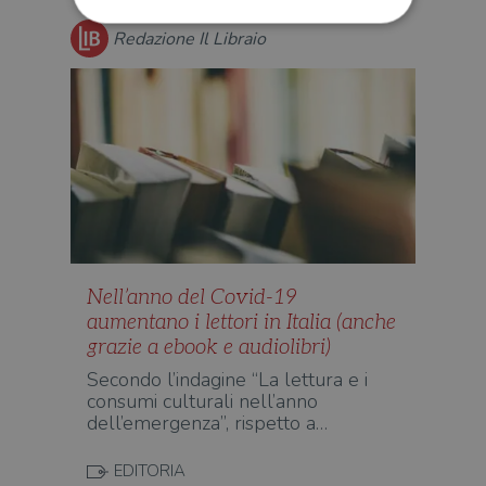
Redazione Il Libraio
Strettamente necessari
Performance
Targeting
Terze parti
I cookie strettamente necessari consentono le
funzionalità principali del sito web come
l'accesso dell'utente e la gestione dell'account. Il
sito web non può essere utilizzato
correttamente senza i cookie strettamente
necessari.
Fornitore
/
Nome
Scadenza
Desc
Dominio
Nell’anno del Covid-19
wordpress_test_cookie
Sessione
Wor
Automattic
aumentano i lettori in Italia (anche
imp
Inc.
ques
.illibraio.it
grazie a ebook e audiolibri)
quan
alla
Secondo l’indagine “La lettura e i
login
consumi culturali nell’anno
vien
util
dell’emergenza”, rispetto a…
verif
bro
è im
EDITORIA
per 