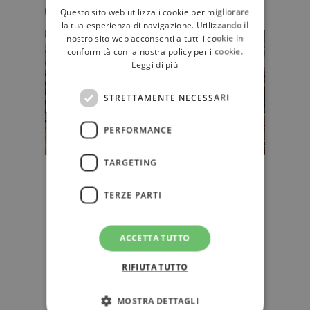
Redazione Il Libraio
Questo sito web utilizza i cookie per migliorare
la tua esperienza di navigazione. Utilizzando il
nostro sito web acconsenti a tutti i cookie in
conformità con la nostra policy per i cookie.
Leggi di più
STRETTAMENTE NECESSARI
PERFORMANCE
TARGETING
Nonostante il lockdown, nel 2020
il mercato del libro ha tenuto.
TERZE PARTI
Ma...
Le prime analisi del presidente
ACCETTA TUTTO
dell'Aie Levi relative al 2020
dell'editoria libraria: “Le vendite…
RIFIUTA TUTTO
EDITORIA
MOSTRA DETTAGLI