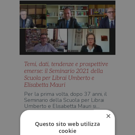
Temi, dati, tendenze e prospettive
emerse: il Seminario 2021 della
Scuola per Librai Umberto e
Elisabetta Mauri
Per la prima volta, dopo 37 anni, il
Seminario della Scuola per Librai
Umberto e Elisabetta Mauri si…
×
EDITORIA
Questo sito web utilizza
cookie