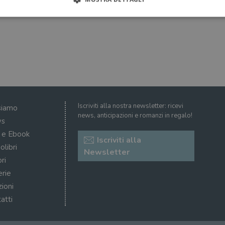
Strettamente necessari
Performance
Targeting
Terze parti
ri consentono le funzionalità principali del sito web come l'accesso dell'utente e la gest
to correttamente senza i cookie strettamente necessari.
Fornitore
/
Scadenza
Descrizione
Dominio
Sessione
WordPress imposta questo cookie quando accedi alla
Automattic
Iscriviti alla nostra newsletter: ricevi
siamo
cookie viene utilizzato per verificare se il browser
Inc.
news, anticipazioni e romanzi in regalo!
consentire o rifiutare i cookie.
.illibraio.it
s
.illibraio.it
Sessione
Usato per gestire la sessione degli utenti loggati sul 
i e Ebook
Iscriviti alla
sh]
.illibraio.it
Sessione
Usato per gestire la sessione degli utenti loggati sul 
olibri
Newsletter
ri
1 mese
Memorizza lo stato del consenso ai cookie dell'uten
CookieScript
.illibraio.it
erie
.tiktok.com
1
Questo cookie viene utilizzato per scopi di autentic
zioni
settimana
assicurando che gli utenti rimangano registrati e che 
3 giorni
quando navigano attraverso il sito web o interagisco
atti