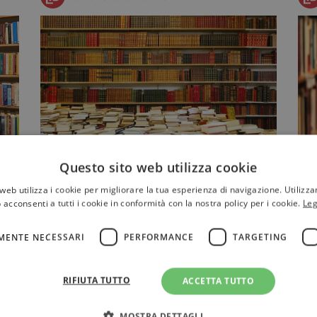
:
I 100 migliori libri del 2022 per il
I
Questo sito web utilizza cookie
New York Times
Y
web utilizza i cookie per migliorare la tua esperienza di navigazione. Utilizza
di
Arriva l'attesa dei 100 libri del 2022
S
 acconsenti a tutti i cookie in conformità con la nostra policy per i cookie.
Leg
del New York Times. Tra gli altri,
l
troviamo i premi Nobel per…
r
MENTE NECESSARI
PERFORMANCE
TARGETING
RIFIUTA TUTTO
ACCETTA TUTTO
NARRATIVA
MOSTRA DETTAGLI