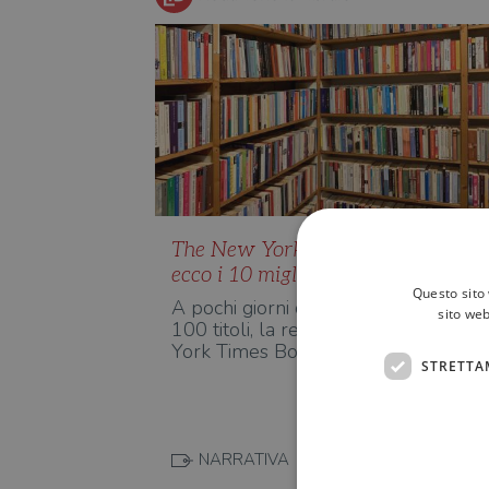
The New York Times Book Review
ecco i 10 migliori libri del 2022
Questo sito 
A pochi giorni dalla prima selezione 
sito web
100 titoli, la redazione del The New
York Times Book Review …
STRETTA
NARRATIVA