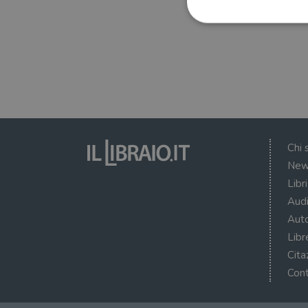
I cookie strettamente necessa
web non può essere utilizza
Nome
wordpress_test_cookie
Chi 
New
wordpress_sec_[hash]
Libr
wordpress_logged_in_[ha
Audi
Auto
CookieScriptConsent
Libr
msToken
Cita
Cont