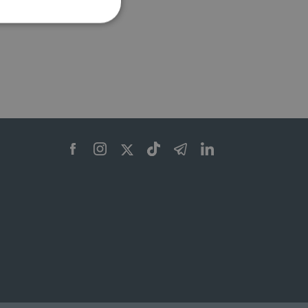
ione dell'account. Il sito
 pagina di login. Il
 Web è impostato per
sito
sito
te per il dominio corrente.
azione e sicurezza,
i loro dati siano protetti
no con i suoi servizi.