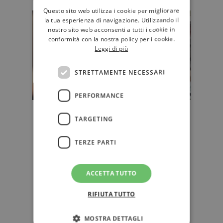
Questo sito web utilizza i cookie per migliorare
la tua esperienza di navigazione. Utilizzando il
nostro sito web acconsenti a tutti i cookie in
conformità con la nostra policy per i cookie.
Leggi di più
STRETTAMENTE NECESSARI
PERFORMANCE
Narrativa, saggi, poesia, e fumetti:
TARGETING
i migliori libri in traduzione del
2024
TERZE PARTI
Quali sono i migliori libri in
traduzione pubblicati in Italia nel
2024? Ecco le top ten della narra…
ACCETTA TUTTO
RIFIUTA TUTTO
NARRATIVA
MOSTRA DETTAGLI