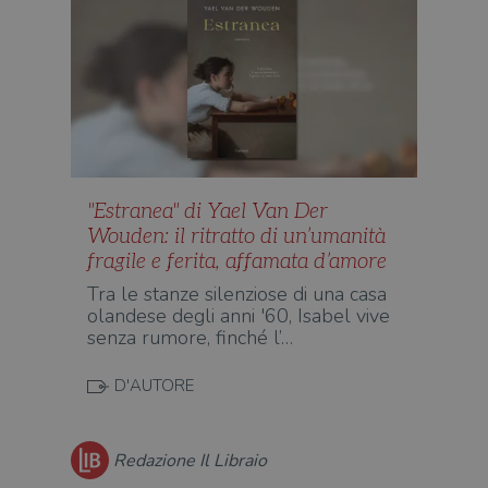
"Estranea" di Yael Van Der
Wouden: il ritratto di un’umanità
fragile e ferita, affamata d’amore
Tra le stanze silenziose di una casa
olandese degli anni '60, Isabel vive
senza rumore, finché l’…
D'AUTORE
Redazione Il Libraio