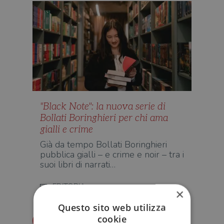
"Black Note": la nuova serie di
Bollati Boringhieri per chi ama
gialli e crime
Già da tempo Bollati Boringhieri
pubblica gialli – e crime e noir – tra i
suoi libri di narrati…
EDITORIA
×
Questo sito web utilizza
cookie
Redazione Il Libraio