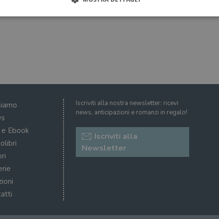
Strettamente necessari
Performance
Targeting
Terze parti
ri consentono le funzionalità principali del sito web come l'accesso dell'utente e la gest
to correttamente senza i cookie strettamente necessari.
Fornitore
/
Scadenza
Descrizione
Dominio
Sessione
WordPress imposta questo cookie quando accedi alla
Automattic
Iscriviti alla nostra newsletter: ricevi
siamo
cookie viene utilizzato per verificare se il browser
Inc.
news, anticipazioni e romanzi in regalo!
consentire o rifiutare i cookie.
.illibraio.it
s
.illibraio.it
Sessione
Usato per gestire la sessione degli utenti loggati sul 
i e Ebook
Iscriviti alla
sh]
.illibraio.it
Sessione
Usato per gestire la sessione degli utenti loggati sul 
olibri
Newsletter
ri
1 mese
Memorizza lo stato del consenso ai cookie dell'uten
CookieScript
.illibraio.it
erie
.tiktok.com
1
Questo cookie viene utilizzato per scopi di autentic
zioni
settimana
assicurando che gli utenti rimangano registrati e che 
3 giorni
quando navigano attraverso il sito web o interagisco
atti