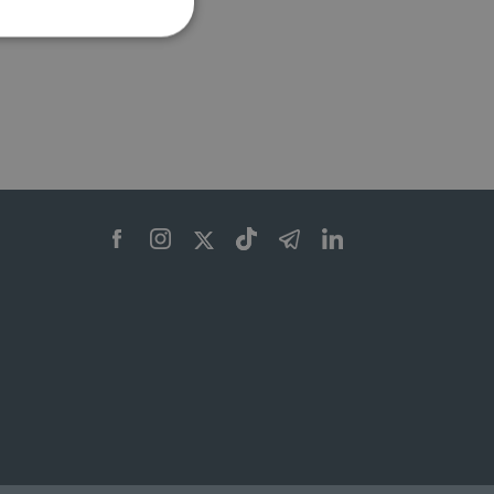
ione dell'account. Il sito
 pagina di login. Il
 Web è impostato per
sito
sito
te per il dominio corrente.
azione e sicurezza,
i loro dati siano protetti
no con i suoi servizi.