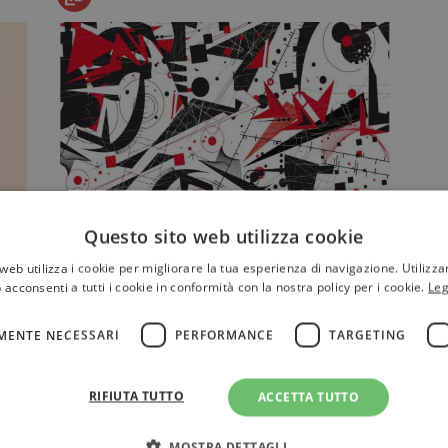
Sinestesia: significato ed esempi
Questo sito web utilizza cookie
della figura retorica “degli artisti”
web utilizza i cookie per migliorare la tua esperienza di navigazione. Utilizza
in
La sinestesia è una figura retorica di
 acconsenti a tutti i cookie in conformità con la nostra policy per i cookie.
Leg
significato molto utilizzata sia in
campo letterario sia art…
MENTE NECESSARI
PERFORMANCE
TARGETING
RIFIUTA TUTTO
ACCETTA TUTTO
STORIE
MOSTRA DETTAGLI