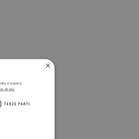
×
ndo il nostro
gi di più
TERZE PARTI