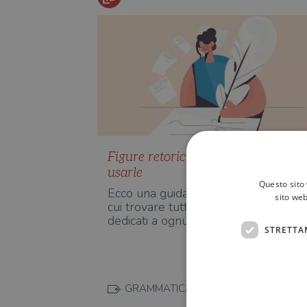
Figure retoriche: cosa sono e come
usarle
Questo sito 
Ecco una guida alle figure retoriche, 
sito web
cui trovare tutti gli approfondimenti
dedicati a ognuna, co…
STRETTA
GRAMMATICA