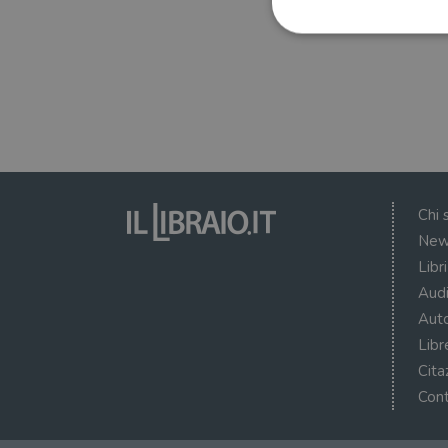
I cookie strettamente necessa
web non può essere utilizza
Nome
wordpress_test_cookie
Chi 
New
wordpress_sec_[hash]
Libr
wordpress_logged_in_[ha
Audi
Auto
CookieScriptConsent
Libr
msToken
Cita
Cont