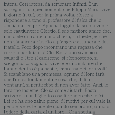
intera. Così intensi da sembrare infiniti. È un
susseguirsi di quei momenti che Filippo Maria vive
il giorno in cui, per la prima volta, riesce a
rispondere a tono al professore di fisica che lo
umilia da sempre. Appena fuggito da scuola vuole
solo raggiungere Giorgio, il suo migliore amico che,
immobile di fronte a una chiesa, si chiede perché
non sia ancora riuscito a piangere al funerale del
fratello. Poco dopo incontrano una ragazza che
corre a perdifiato: è Clo. Basta uno scambio di
sguardi e i tre si capiscono, si riconoscono, si
scelgono. La voglia di vivere e di cambiare che
hanno dentro è palpabile, impressa nei loro volti.
Si scambiano una promessa: ognuno di loro farà
quell’unica fondamentale cosa che, di lì a
vent’anni, si pentirebbe di non aver fatto. Anzi, lo
faranno insieme: Clo sa come aiutarli. Basta
scrivere su un biglietto cosa li renderebbe felici.
Lei ne ha uno zaino pieno, di motivi per cui vale la
pena vivere: le nuvole quando sembrano panna o
l’odore della carta di un libro... Ora spetta a