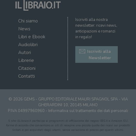
Iscriviti alla nostra
Chi siamo
newsletter: ricevi news,
News
anticipazioni e romanzi
Libri e Ebook
in regalo!
Audiolibri
Iscriviti alla
Autori
Newsletter
Librerie
Citazioni
Contatti
© 2026 GEMS - GRUPPO EDITORIALE MAURI SPAGNOL SPA - VIA
GHERARDINI 10, 20145 MILANO
P.IVA 04997960960 -
Informativa sul trattamento dei dati personali
Il sito ilLibraio.it partecipa ai programmi di affiliazione dei negozi IBS.it e Amazon EU,
forme di accordo che consentono ai siti di recepire una piccola quota dei ricavi sui prodotti
linkati e poi acquistati dagli utenti, senza variazione di prezzo per questi ultimi.