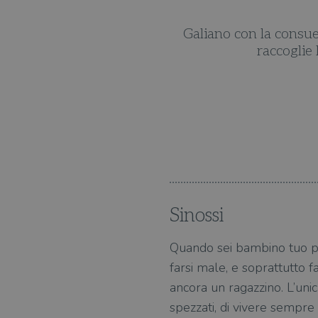
spetto, penetra nei cuori,
a dell'essere.
Sinossi
Quando sei bambino tuo pa
farsi male, e soprattutto 
ancora un ragazzino. L’unic
spezzati, di vivere sempre