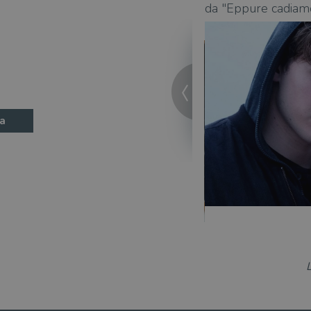
oi nuovi insegnanti - di Enrico
da "Eppure cadiamo 
a