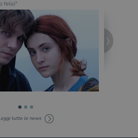
felici"
condotta... - di 
Leggi tutte le news