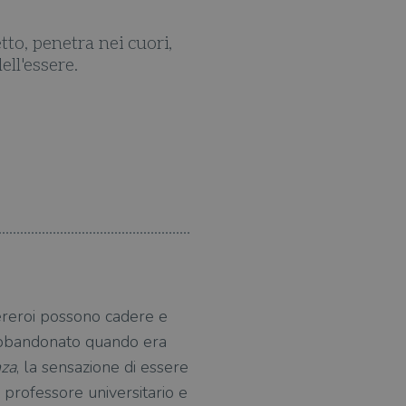
Galiano con la consueta m
raccoglie luc
ereroi possono cadere e
a abbandonato quando era
nza
, la sensazione di essere
 professore universitario e