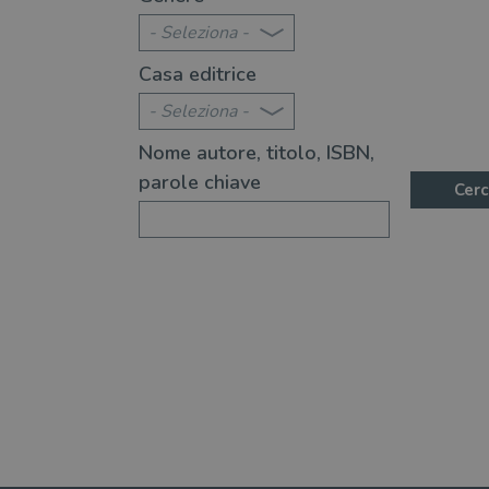
ano
buona impressione ai tu
- Seleziona -
Galiano
Casa editrice
- Seleziona -
Nome autore, titolo, ISBN,
parole chiave
Cerc