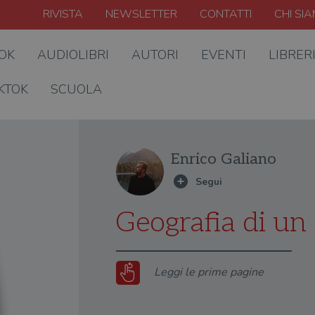
RIVISTA
NEWSLETTER
CONTATTI
CHI SI
OOK
AUDIOLIBRI
AUTORI
EVENTI
LIBRER
KTOK
SCUOLA
Enrico Galiano
Geografia di un
Leggi le prime pagine