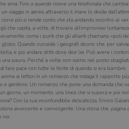
 che ama. Fino a quando riceve una telefonata che cambia
: un viaggio in aereo attraverso il mare lo divide dall’att
iù corre più si rende conto che sta andando incontro al ver
gli che capita, a volte, di trovarsi all’improvviso lontanissi
veramente: come i punti che gli atlanti chiamano «poli dell’
el globo. Quando succede, i geografi dicono che, per salvars
ella, e poi andare dritti dove dice lei. Può avere i contor
di una paura. Perché a volte non siamo nel posto sbaglia
i fare pace con tutte le ferite di quando si era bambini.
anima ai lettori in un romanzo che indaga il rapporto più 
lio e genitore. Un romanzo che pone una domanda che va 
 un giorno, un momento, una linea che si supera e poi non 
a? Con la sua inconfondibile delicatezza, Enrico Galian
toria avvincente e coinvolgente. Una storia che, pagina 
 noi.