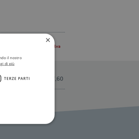
×
ndo il nostro
gi di più
€17,60
TERZE PARTI