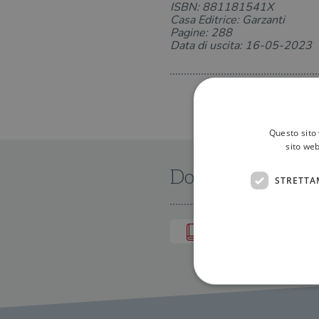
ISBN: 881181541X
Casa Editrice: Garzanti
Pagine: 288
Data di uscita: 16-05-2023
Questo sito 
sito web
Dove trovarlo
STRETTA
IN LIBRERIA