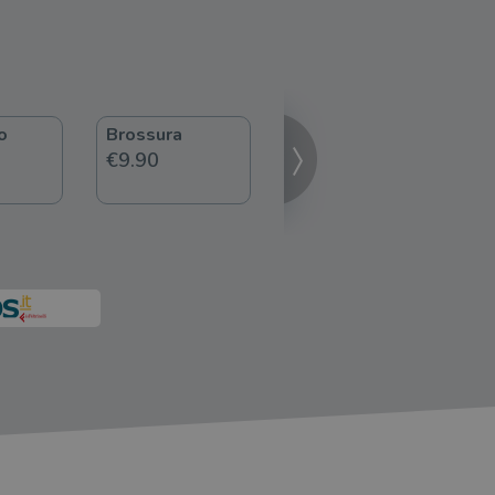
o
Brossura
ebook
€9.90
€9.99