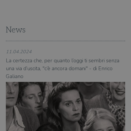
dell
il d
corr
msToken
.tiktok.com
1
Ques
settimana
vien
3 giorni
util
News
scop
aute
e si
assi
che 
11.04.2024
28
rim
regis
La certezza che, per quanto l’oggi ti sembri senza
Co
i lor
sian
una via d’uscita, "c’è ancora domani" - di Enrico
li
qua
nav
Galiano
attra
sito
inte
con 
servi
Fornitore