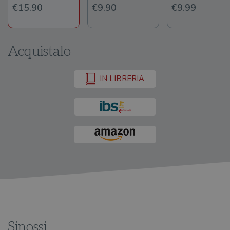
€15.90
€9.90
€9.99
Acquistalo
IN LIBRERIA
Sinossi