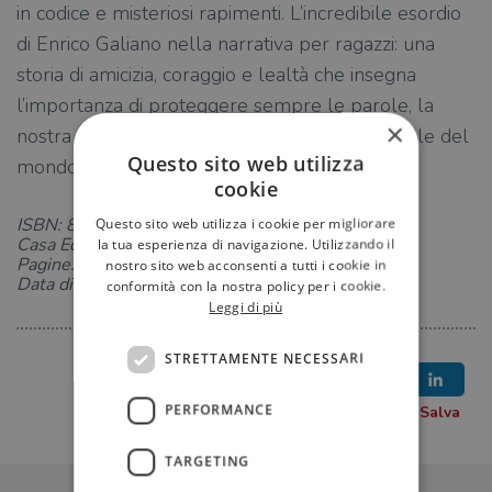
in codice e misteriosi rapimenti. L’incredibile esordio
di Enrico Galiano nella narrativa per ragazzi: una
storia di amicizia, coraggio e lealtà che insegna
l’importanza di proteggere sempre le parole, la
×
nostra arma di difesa più preziosa contro il male del
Questo sito web utilizza
mondo.
cookie
ISBN: 8831012894
Questo sito web utilizza i cookie per migliorare
Casa Editrice: Salani
la tua esperienza di navigazione. Utilizzando il
Pagine: 400
nostro sito web acconsenti a tutti i cookie in
Data di uscita: 21-04-2022
conformità con la nostra policy per i cookie.
Leggi di più
STRETTAMENTE NECESSARI
PERFORMANCE
TARGETING