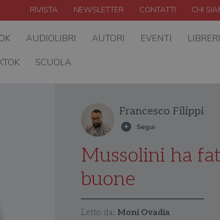
RIVISTA
NEWSLETTER
CONTATTI
CHI SI
OOK
AUDIOLIBRI
AUTORI
EVENTI
LIBRER
KTOK
SCUOLA
Francesco Filippi
Mussolini ha fa
buone
Letto da:
Moni Ovadia