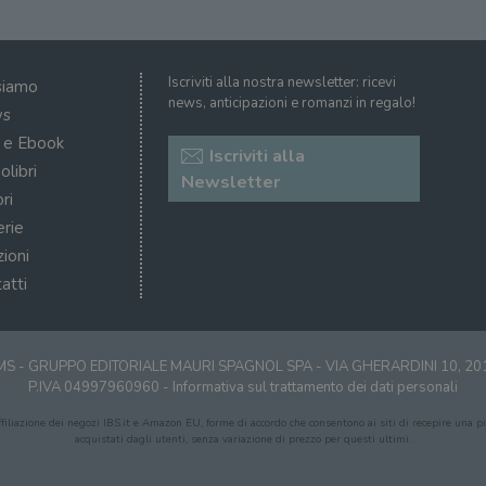
ATA
5 mesi 4
Questo cookie è impostato da Youtube per memoriz
YouTube
settimane
consenso ai cookie dell'utente per il dominio corre
.youtube.com
Iscriviti alla nostra newsletter: ricevi
siamo
news, anticipazioni e romanzi in regalo!
s
i e Ebook
Iscriviti alla
olibri
Newsletter
ri
erie
zioni
atti
S - GRUPPO EDITORIALE MAURI SPAGNOL SPA - VIA GHERARDINI 10, 2
P.IVA 04997960960 -
Informativa sul trattamento dei dati personali
affiliazione dei negozi IBS.it e Amazon EU, forme di accordo che consentono ai siti di recepire una pic
acquistati dagli utenti, senza variazione di prezzo per questi ultimi.