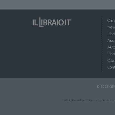
VISITOR_PRIVACY_METAD
Chi 
New
Libr
Audi
Auto
Libr
Cita
Cont
© 2026 GEM
Il sito ilLibraio.it partecipa ai programmi di 