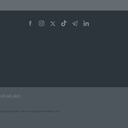
zare lo stato del
nte.
0145 MILANO
cola quota dei ricavi sui prodotti linkati e poi