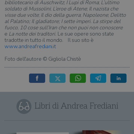
bibliotecario di Auschwitz
;
I Lupi di Roma
;
L’ultimo
soldato di Mussolini
;
L’eroe di Atene
;
Il nazista che
visse due volte
;
Il dio della guerra
;
Napoleone
;
Delitto
al Palatino;
Il gladiatore;
I sette imperi. La stirpe del
fuoco
,
10 cose sull’Iran che non puoi non conoscere
e
La notte dei traditori.
Le sue opere sono state
tradotte in tutto il mondo. Il suo sito è
www.andreafrediani.it
Foto dell'autore © Gigliola Chistè
Libri di Andrea Frediani