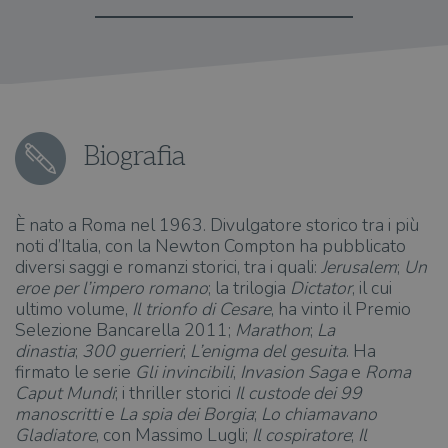
Biografia
È nato a Roma nel 1963. Divulgatore storico tra i più
noti d’Italia, con la Newton Compton ha pubblicato
diversi saggi e romanzi storici, tra i quali:
Jerusalem
;
Un
eroe per l’impero romano
; la trilogia
Dictator
, il cui
ultimo volume,
Il trionfo di Cesare
, ha vinto il Premio
Selezione Bancarella 2011;
Marathon
;
La
dinastia
;
300 guerrieri
;
L’enigma del gesuita
. Ha
firmato le serie
Gli invincibili
,
Invasion Saga
e
Roma
Caput Mundi
; i thriller storici
Il custode dei 99
manoscritti
e
La spia dei Borgia
;
Lo chiamavano
Gladiatore
, con Massimo Lugli;
Il cospiratore
;
Il