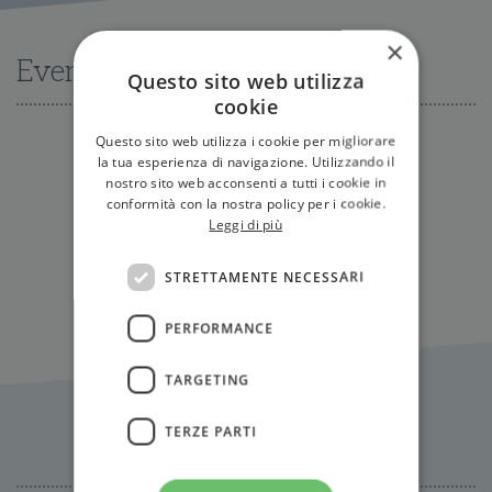
×
Eventi
Questo sito web utilizza
cookie
Questo sito web utilizza i cookie per migliorare
la tua esperienza di navigazione. Utilizzando il
Nessun evento disponibile al momento
nostro sito web acconsenti a tutti i cookie in
conformità con la nostra policy per i cookie.
Leggi di più
Tutti gli eventi
STRETTAMENTE NECESSARI
PERFORMANCE
TARGETING
Citazioni
TERZE PARTI