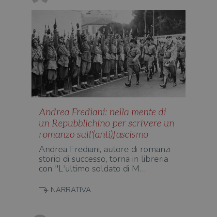
alla
login
vien
util
verif
bro
è im
per 
o rif
cook
wordpress_sec_[hash]
.illibraio.it
Sessione
Usat
gesti
sess
uten
sul s
Andrea Frediani: nella mente di
wordpress_logged_in_[hash]
.illibraio.it
Sessione
Usat
un Repubblichino per scrivere un
gesti
sess
romanzo sull'(anti)fascismo
uten
sul s
Andrea Frediani, autore di romanzi
storici di successo, torna in libreria
CookieScriptConsent
1 mese
Memo
CookieScript
stat
.illibraio.it
con "L'ultimo soldato di M…
cons
cook
dell
NARRATIVA
il d
corr
msToken
.tiktok.com
1
Ques