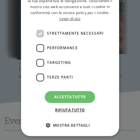
la tua esperienza di navigazione. Utilizzando il
nostro sito web acconsenti a tutti i cookie in
conformità con la nostra policy per i cookie.
Leggi di più
STRETTAMENTE NECESSARI
PERFORMANCE
TARGETING
Il nuovo
Rivolta e
antisemitismo
rassegnazione
TERZE PARTI
ACCETTA TUTTO
RIFIUTA TUTTO
Eventi
MOSTRA DETTAGLI