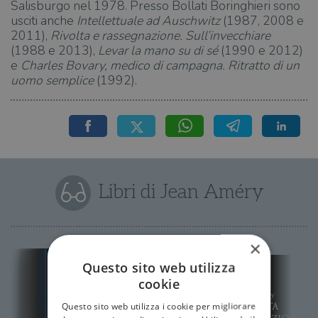
Salisburgo nel 1978. Presso Bollati Boringhieri sono
usciti anche
Intellettuale ad Auschwitz
(1987, 2008 e
2011),
Rivolta e rassegnazione. Sull’invecchiare
(1988 e 2013),
Levar la mano su di sé
(1990 e 2012)
e
Charles Bovary, medico di campagna. Ritratto di un
uomo semplice
(1992).
Libri di Jean Améry
×
Questo sito web utilizza
cookie
Questo sito web utilizza i cookie per migliorare